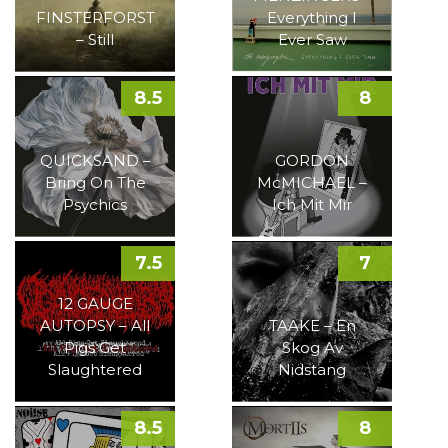
FINSTERFORST
Everything I
– Still
Ever Saw
8.5
8
QUICKSAND –
GORDON
Bring On The
McMICHAEL –
Psychics
Ich Mit Mir
7.5
7
12 GAUGE
AUTOPSY – All
TAAKE – En
Pigs Get
Skog Av
Slaughtered
Nidstang
8.5
8