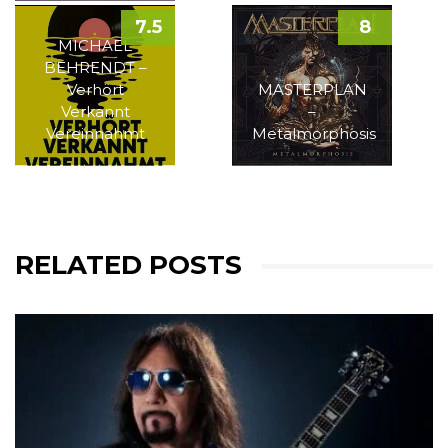
7.5
8
MICHAEL
BEHRENDT –
Verhört
MASTERPLAN
Verkannt
–
Vereinnahmt
Metalmorphosis
RELATED POSTS