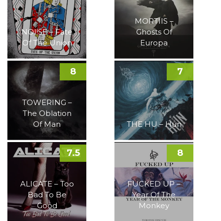
MORTIIS –
NOI!SE – Fate
Ghosts Of
Of The Union
Europa
8
7
TOWERING –
The Oblation
Of Man
THE HU – Hun
7.5
8
ALICATE – Too
FUCKED UP –
Bad To Be
Year Of The
Good
Monkey