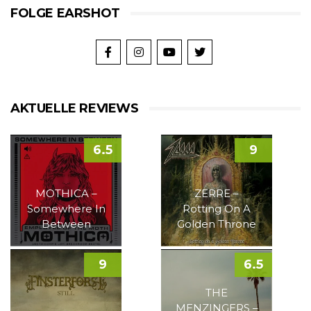
FOLGE EARSHOT
AKTUELLE REVIEWS
6.5
9
MOTHICA –
ZERRE –
Somewhere In
Rotting On A
Between
Golden Throne
9
6.5
THE
MENZINGERS –