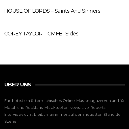
HOUSE OF LORDS – Saints And Sinners
COREY TAYLOR – CMFB…Sides
ÜBER UNS
Earshot ist ein österreichisches Online-Musikmagazin von und für
Metal- und Rockfans. Mit aktuellen News, Live-Reports,
Interviews uvm. bleibt man immer auf dem neuesten Stand der
Szene.