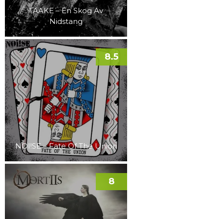
TAAKE – En Skog Av
Nidstang
8.5
NOI!SE – Fate Of The Union
8