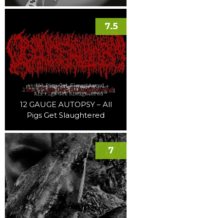
7.5
12 GAUGE AUTOPSY – All
Pigs Get Slaughtered
7