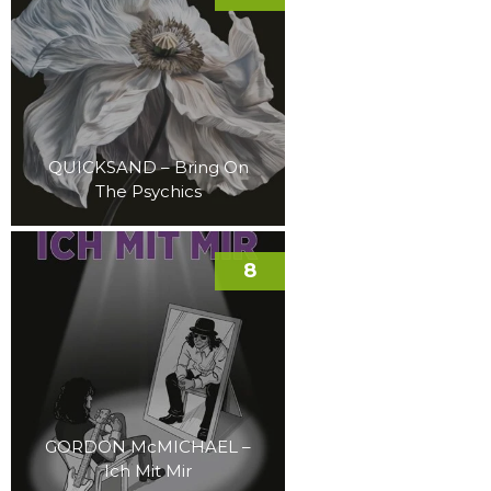
QUICKSAND – Bring On
The Psychics
8
GORDON McMICHAEL –
Ich Mit Mir