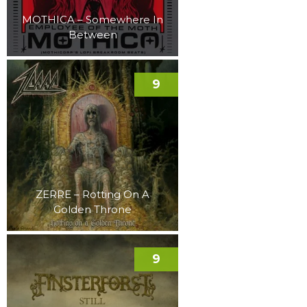
MOTHICA – Somewhere In
Between
9
ZERRE – Rotting On A
Golden Throne
9