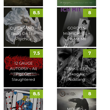
8.5
8
QUICKSAND –
GORDON
Bring On The
McMICHAEL –
Psychics
Ich Mit Mir
7.5
7
12 GAUGE
AUTOPSY – All
TAAKE – En
Pigs Get
Skog Av
Slaughtered
Nidstang
8.5
8
MORTIIS –