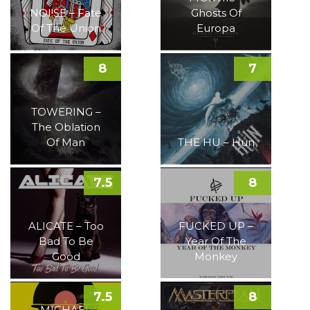
NOI!SE – Fate
Ghosts Of
Of The Union
Europa
8
7
TOWERING –
The Oblation
Of Man
THE HU – Hun
7.5
8
ALICATE – Too
FUCKED UP –
Bad To Be
Year Of The
Good
Monkey
7.5
8
MICHAEL