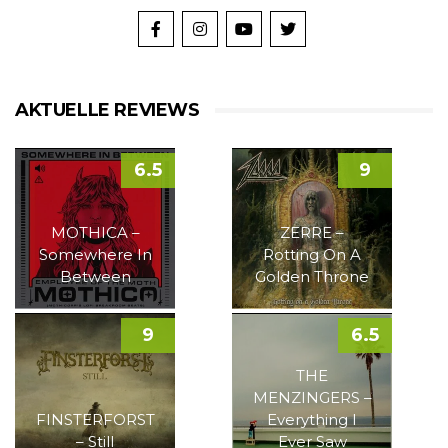
AKTUELLE REVIEWS
6.5
9
MOTHICA –
ZERRE –
Somewhere In
Rotting On A
Between
Golden Throne
9
6.5
THE
MENZINGERS –
FINSTERFORST
Everything I
– Still
Ever Saw