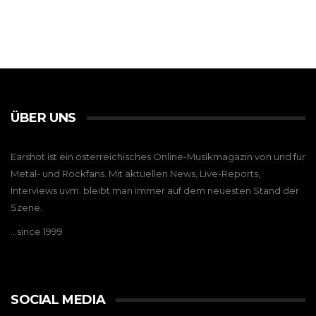
ÜBER UNS
Earshot ist ein österreichisches Online-Musikmagazin von und für
Metal- und Rockfans. Mit aktuellen News, Live-Reports,
Interviews uvm. bleibt man immer auf dem neuesten Stand der
Szene.
…since 1999
SOCIAL MEDIA