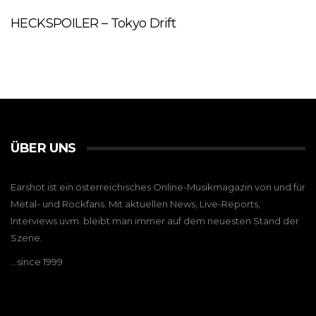
HECKSPOILER – Tokyo Drift
ÜBER UNS
Earshot ist ein österreichisches Online-Musikmagazin von und für
Metal- und Rockfans. Mit aktuellen News, Live-Reports,
Interviews uvm. bleibt man immer auf dem neuesten Stand der
Szene.
…since 1999