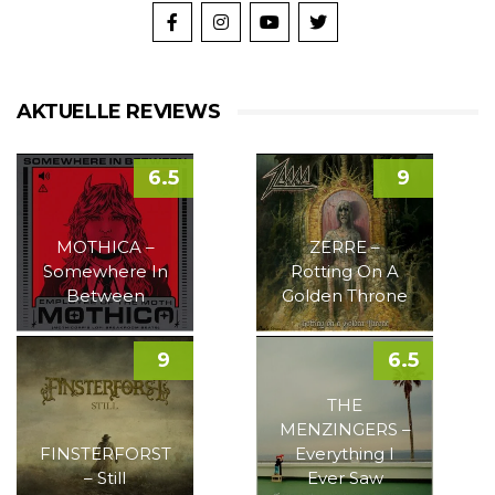
AKTUELLE REVIEWS
6.5
9
MOTHICA –
ZERRE –
Somewhere In
Rotting On A
Between
Golden Throne
9
6.5
THE
MENZINGERS –
FINSTERFORST
Everything I
– Still
Ever Saw