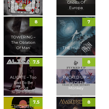
NOI!SE – Fate
Ghosts Of
Of The Union
Europa
8
7
TOWERING –
The Oblation
Of Man
THE HU – Hun
7.5
8
ALICATE – Too
FUCKED UP –
Bad To Be
Year Of The
Good
Monkey
7.5
8
MICHAEL