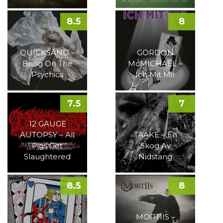
8.5
8
QUICKSAND –
GORDON
Bring On The
McMICHAEL –
Psychics
Ich Mit Mir
7.5
7
12 GAUGE
AUTOPSY – All
TAAKE – En
Pigs Get
Skog Av
Slaughtered
Nidstang
8.5
8
MORTIIS –