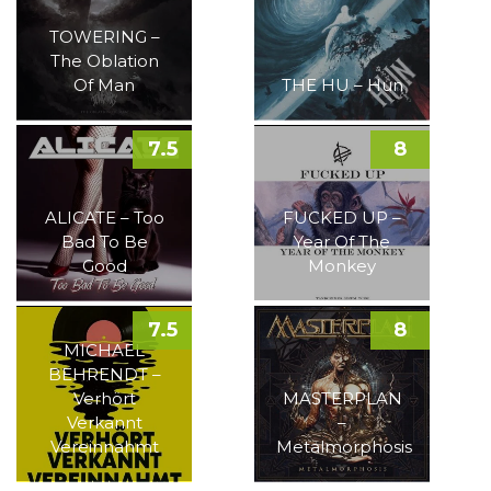
TOWERING –
The Oblation
Of Man
THE HU – Hun
7.5
8
ALICATE – Too
FUCKED UP –
Bad To Be
Year Of The
Good
Monkey
7.5
8
MICHAEL
BEHRENDT –
Verhört
MASTERPLAN
Verkannt
–
Vereinnahmt
Metalmorphosis