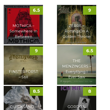
6.5
9
MOTHICA –
ZERRE –
Somewhere In
Rotting On A
Between
Golden Throne
9
6.5
THE
MENZINGERS –
FINSTERFORST
Everything I
– Still
Ever Saw
8.5
8
QUICKSAND –
GORDON