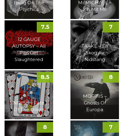
Bring On The
McMICHAEL –
Psychics
Ich Mit Mir
7.5
7
12 GAUGE
AUTOPSY – All
TAAKE – En
Pigs Get
Skog Av
Slaughtered
Nidstang
8.5
8
MORTIIS –
NOI!SE – Fate
Ghosts Of
Of The Union
Europa
8
7