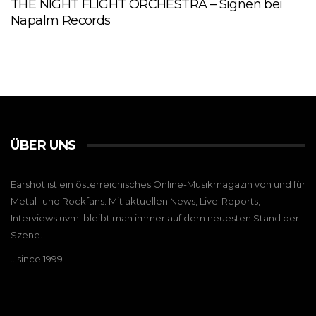
THE NIGHT FLIGHT ORCHESTRA – Signen bei
Napalm Records
ÜBER UNS
Earshot ist ein österreichisches Online-Musikmagazin von und für
Metal- und Rockfans. Mit aktuellen News, Live-Reports,
Interviews uvm. bleibt man immer auf dem neuesten Stand der
Szene.
…since 1999