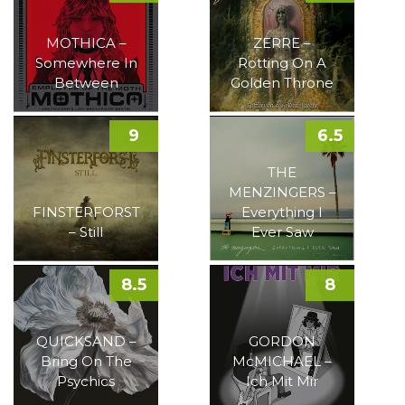
MOTHICA –
ZERRE –
Somewhere In
Rotting On A
Between
Golden Throne
9
6.5
THE
MENZINGERS –
FINSTERFORST
Everything I
– Still
Ever Saw
8.5
8
QUICKSAND –
GORDON
Bring On The
McMICHAEL –
Psychics
Ich Mit Mir