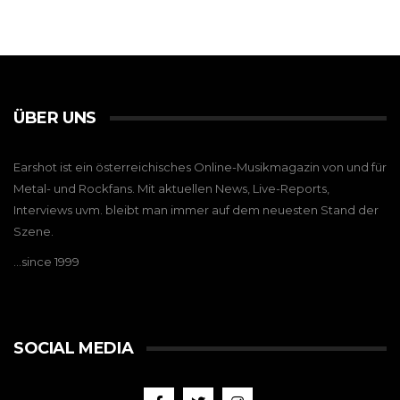
ÜBER UNS
Earshot ist ein österreichisches Online-Musikmagazin von und für
Metal- und Rockfans. Mit aktuellen News, Live-Reports,
Interviews uvm. bleibt man immer auf dem neuesten Stand der
Szene.
…since 1999
SOCIAL MEDIA