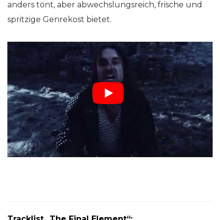
anders tönt, aber abwechslungsreich, frische und
spritzige Genrekost bietet.
Tracklist „The Final Element“: