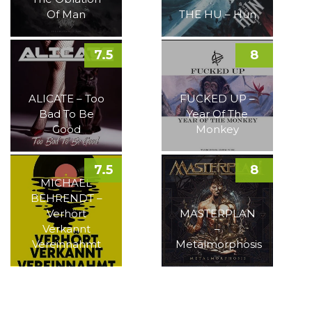
Of Man
THE HU – Hun
7.5
8
ALICATE – Too
FUCKED UP –
Bad To Be
Year Of The
Good
Monkey
7.5
8
MICHAEL
BEHRENDT –
Verhört
MASTERPLAN
Verkannt
–
Vereinnahmt
Metalmorphosis