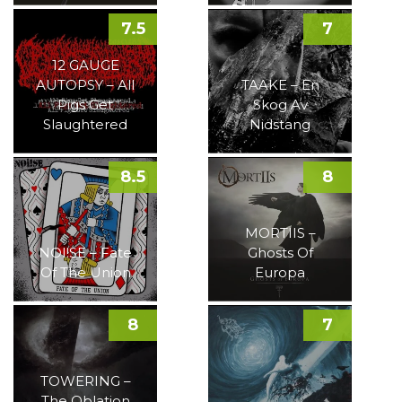
7.5
7
12 GAUGE
AUTOPSY – All
TAAKE – En
Pigs Get
Skog Av
Slaughtered
Nidstang
8.5
8
MORTIIS –
NOI!SE – Fate
Ghosts Of
Of The Union
Europa
8
7
TOWERING –
The Oblation