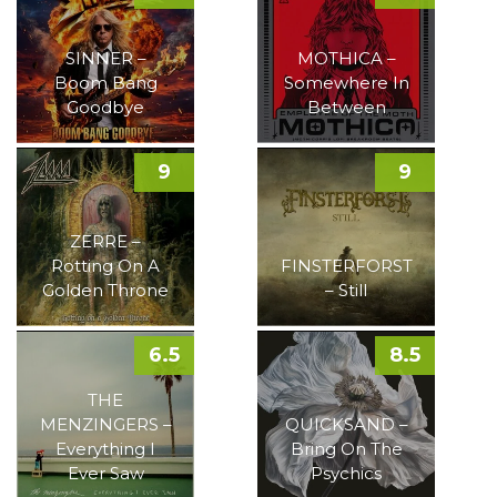
SINNER –
MOTHICA –
Boom Bang
Somewhere In
Goodbye
Between
9
9
ZERRE –
Rotting On A
FINSTERFORST
Golden Throne
– Still
6.5
8.5
THE
MENZINGERS –
QUICKSAND –
Everything I
Bring On The
Ever Saw
Psychics