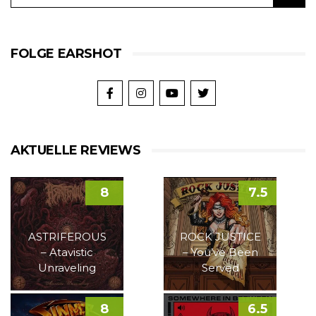
FOLGE EARSHOT
AKTUELLE REVIEWS
8
7.5
ASTRIFEROUS
ROCK JUSTICE
– Atavistic
– You’ve Been
Unraveling
Served
8
6.5