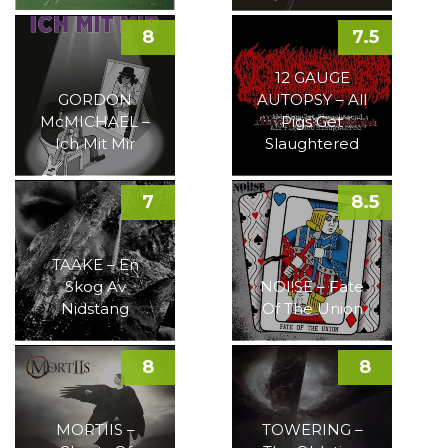
8
7.5
12 GAUGE
GORDON
AUTOPSY – All
McMICHAEL –
Pigs Get
Ich Mit Mir
Slaughtered
7
8.5
TAAKE – En
Skog Av
NOI!SE – Fate
Nidstang
Of The Union
8
8
MORTIIS –
TOWERING –