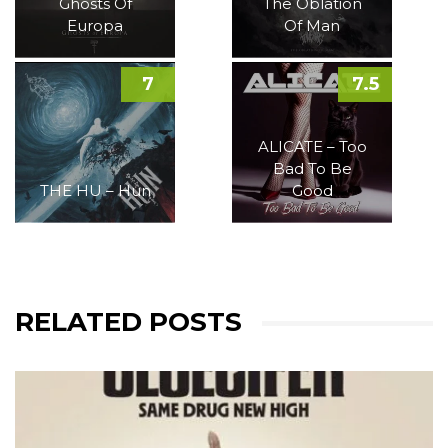
Ghosts Of
The Oblation
Europa
Of Man
7
7.5
ALICATE – Too
Bad To Be
THE HU – Hun
Good
RELATED POSTS