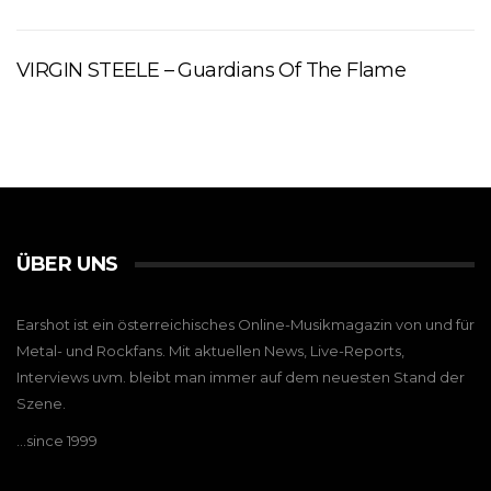
VIRGIN STEELE – Guardians Of The Flame
ÜBER UNS
Earshot ist ein österreichisches Online-Musikmagazin von und für
Metal- und Rockfans. Mit aktuellen News, Live-Reports,
Interviews uvm. bleibt man immer auf dem neuesten Stand der
Szene.
…since 1999