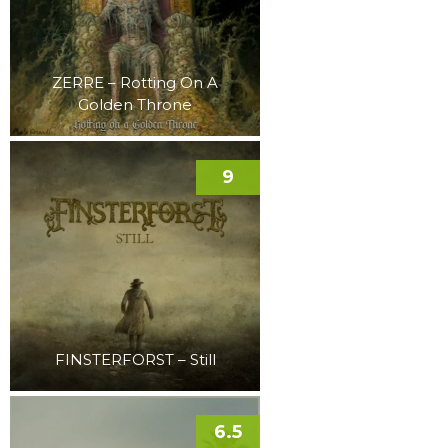
ZERRE – Rotting On A
Golden Throne
9
FINSTERFORST – Still
6.5