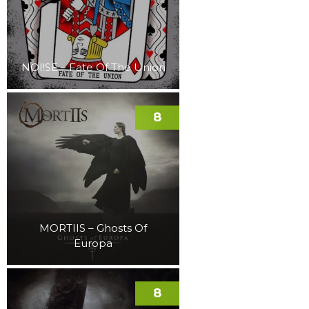
NOI!SE – Fate Of The Union
8
MORTIIS – Ghosts Of
Europa
8