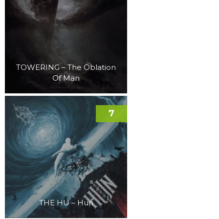
TOWERING – The Oblation
Of Man
7
THE HU – Hun