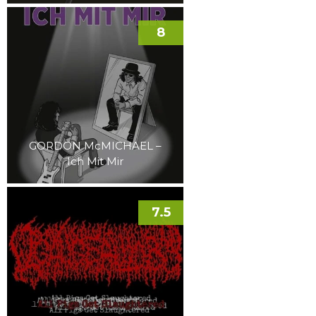
8
GORDON McMICHAEL –
Ich Mit Mir
7.5