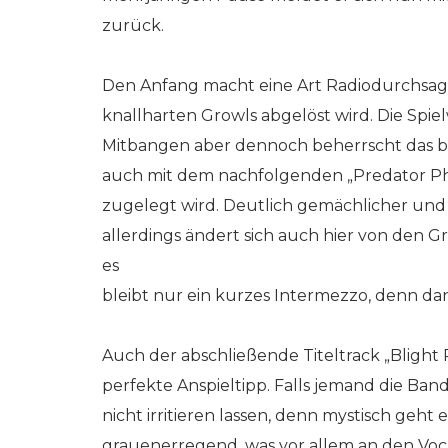
zurück.
Den Anfang macht eine Art Radiodurchsag
knallharten Growls abgelöst wird. Die Spie
Mitbangen aber dennoch beherrscht das bru
auch mit dem nachfolgenden „Predator Ph
zugelegt wird. Deutlich gemächlicher und
allerdings ändert sich auch hier von den Gr
es
bleibt nur ein kurzes Intermezzo, denn dan
Auch der abschließende Titeltrack „Blight P
perfekte Anspieltipp. Falls jemand die Ban
nicht irritieren lassen, denn mystisch geht
grauenerregend, was vor allem an den Vocal