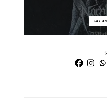
BUY O
S