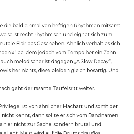
e die bald einmal von heftigen Rhythmen mitsamt
lweise ist recht rhythmisch und eignet sich zum
tale Flair das Geschehen. Ähnlich verhält es sich
oenix“ bei dem jedoch vom Tempo her ein Zahn
 auch melodischer ist dagegen „A Slow Decay“,
owls her nichts, diese bleiben gleich bösartig. Und
ach geht der rasante Teufelsritt weiter.
rivilege“ ist von ähnlicher Machart und somit der
d nicht kennt, dann sollte er sich vom Bandnamen
 es hier nicht zur Sache, sondern brutal und
s liegt. Meist wird auf die Drums drauflos