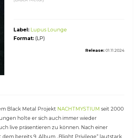
Label:
Lupus Lounge
Format
:
(LP)
Release:
01.11.2024
nem Black Metal Projekt
NACHTMYSTIUM
seit 2000
hungen holte er sich auch immer wieder
ch live präsentieren zu können. Nach einer
dem bereits 9. Album „Blight Privilege“ lautstark