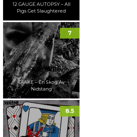
12 GAUGE AUTOPSY – All
Pigs Get Slaughtered
7
TAAKE – En Skog Av
Nidstang
8.5