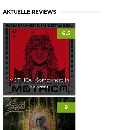
AKTUELLE REVIEWS
6.5
MOTHICA – Somewhere In
Between
9