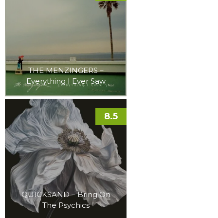
THE MENZINGERS –
Everything I Ever Saw
8.5
QUICKSAND – Bring On
The Psychics