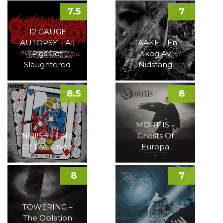
7.5
7
12 GAUGE
AUTOPSY – All
TAAKE – En
Pigs Get
Skog Av
Slaughtered
Nidstang
8.5
8
MORTIIS –
NOI!SE – Fate
Ghosts Of
Of The Union
Europa
8
7
TOWERING –
The Oblation