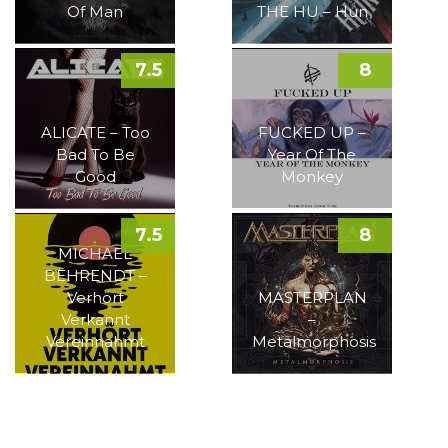
Of Man
THE HU – Hun
7.5
8
ALICATE – Too
FUCKED UP –
Bad To Be
Year Of The
Good
Monkey
7.5
8
MICHAEL
BEHRENDT –
Verhört
MASTERPLAN
Verkannt
–
Vereinnahmt
Metalmorphosis