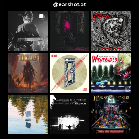
@
earshot.at