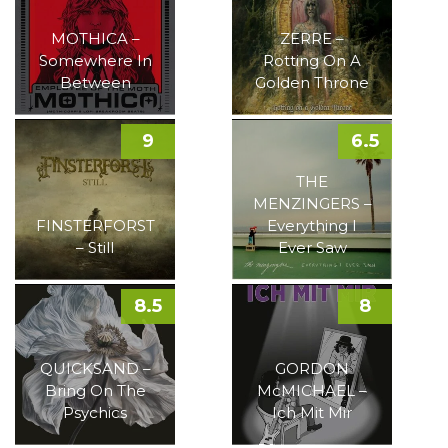
MOTHICA –
ZERRE –
Somewhere In
Rotting On A
Between
Golden Throne
9
6.5
THE
MENZINGERS –
FINSTERFORST
Everything I
– Still
Ever Saw
8.5
8
QUICKSAND –
GORDON
Bring On The
McMICHAEL –
Psychics
Ich Mit Mir