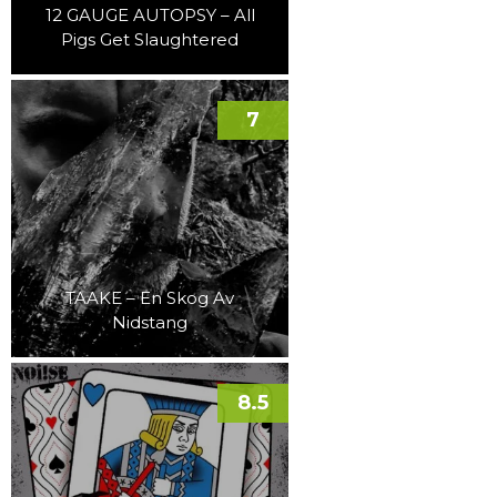
12 GAUGE AUTOPSY – All
Pigs Get Slaughtered
7
TAAKE – En Skog Av
Nidstang
8.5