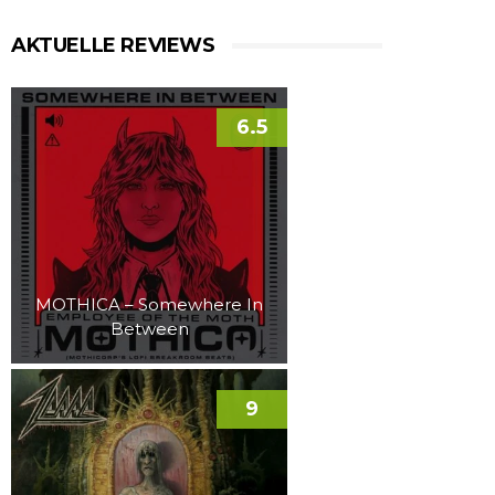
AKTUELLE REVIEWS
6.5
MOTHICA – Somewhere In
Between
9