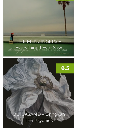
THE MENZINGERS –
Everything I Ever Saw
8.5
QUICKSAND – Bring On
The Psychics