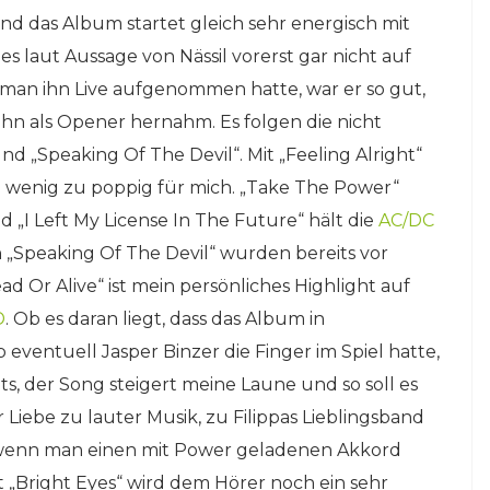
und das Album startet gleich sehr energisch mit
s laut Aussage von Nässil vorerst gar nicht auf
man ihn Live aufgenommen hatte, war er so gut,
ihn als Opener hernahm. Es folgen die nicht
d „Speaking Of The Devil“. Mit „Feeling Alright“
in wenig zu poppig für mich. „Take The Power“
„I Left My License In The Future“ hält die
AC/DC
 „Speaking Of The Devil“ wurden bereits vor
ad Or Alive“ ist mein persönliches Highlight auf
D
. Ob es daran liegt, dass das Album in
ntuell Jasper Binzer die Finger im Spiel hatte,
ts, der Song steigert meine Laune und so soll es
r Liebe zu lauter Musik, zu Filippas Lieblingsband
wenn man einen mit Power geladenen Akkord
 „Bright Eyes“ wird dem Hörer noch ein sehr