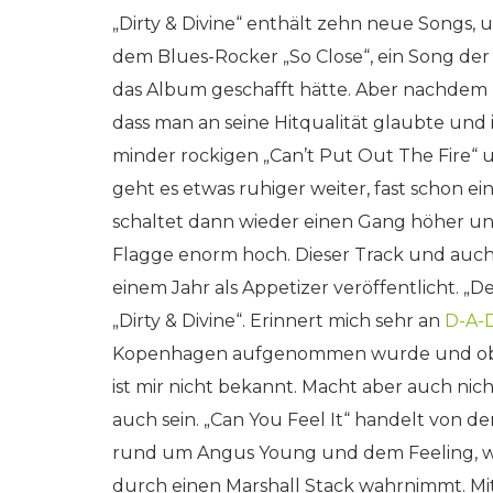
„Dirty & Divine“ enthält zehn neue Songs, 
dem Blues-Rocker „So Close“, ein Song der e
das Album geschafft hätte. Aber nachdem 
dass man an seine Hitqualität glaubte und 
minder rockigen „Can’t Put Out The Fire“ un
geht es etwas ruhiger weiter, fast schon e
schaltet dann wieder einen Gang höher und 
Flagge enorm hoch. Dieser Track und auch
einem Jahr als Appetizer veröffentlicht. „De
„Dirty & Divine“. Erinnert mich sehr an
D-A-
Kopenhagen aufgenommen wurde und ob eve
ist mir nicht bekannt. Macht aber auch nich
auch sein. „Can You Feel It“ handelt von de
rund um Angus Young und dem Feeling, 
durch einen Marshall Stack wahrnimmt. Mit