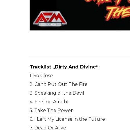
Tracklist „Dirty And Divine“:
1. So Close
2. Can’t Put Out The Fire
3. Speaking of the Devil
4. Feeling Alright
5. Take The Power
6. I Left My License in the Future
7. Dead Or Alive