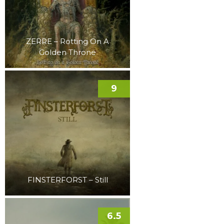
ZERRE – Rotting On A
Golden Throne
9
FINSTERFORST – Still
6.5