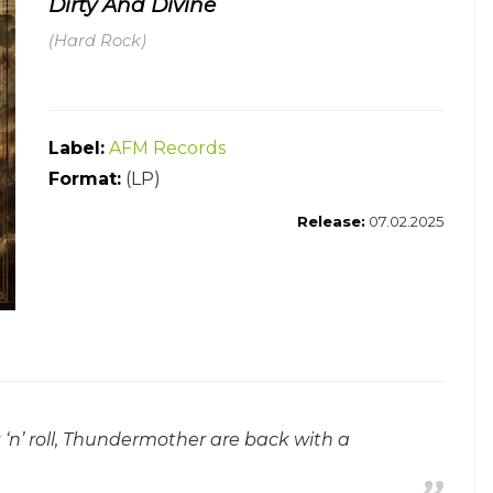
Dirty And Divine
(Hard Rock)
Label:
AFM Records
Format:
(LP)
Release:
07.02.2025
 ‘n’ roll, Thundermother are back with a