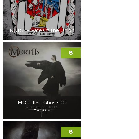
NOI!SE – Fate Of The Union
8
MORTIIS – Ghosts Of
Europa
8