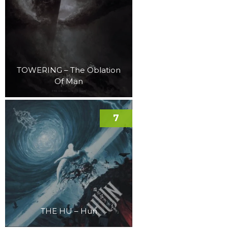
TOWERING – The Oblation
Of Man
7
THE HU – Hun