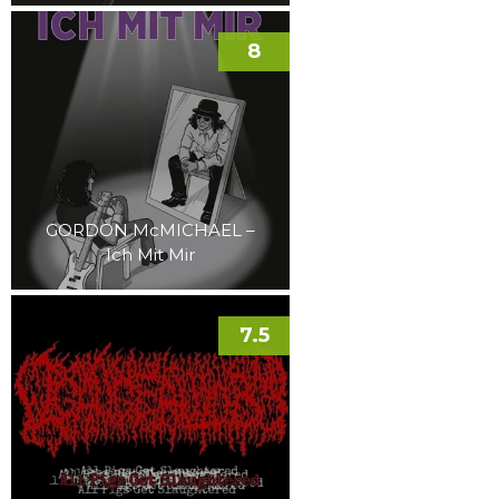
8
GORDON McMICHAEL –
Ich Mit Mir
7.5