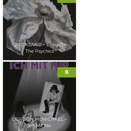
QUICKSAND – Bring On
The Psychics
8
GORDON McMICHAEL –
Ich Mit Mir