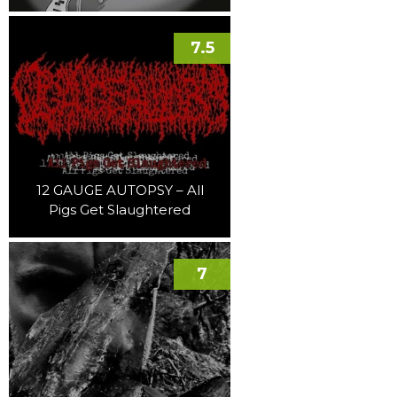
7.5
12 GAUGE AUTOPSY – All
Pigs Get Slaughtered
7