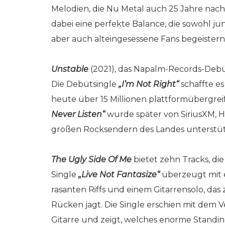
Melodien, die Nu Metal auch 25 Jahre nach
dabei eine perfekte Balance, die sowohl j
aber auch alteingesessene Fans begeistern
Unstable
(2021), das Napalm-Records-Debü
Die Debütsingle
„I’m Not Right“
schaffte es
heute über 15 Millionen plattformübergrei
Never Listen“
wurde später von SiriusXM, H
großen Rocksendern des Landes unterstüt
The Ugly Side Of Me
bietet zehn Tracks, di
Single
„Live Not Fantasize“
überzeugt mit 
rasanten Riffs und einem Gitarrensolo, da
Rücken jagt. Die Single erschien mit dem 
Gitarre und zeigt, welches enorme Standing