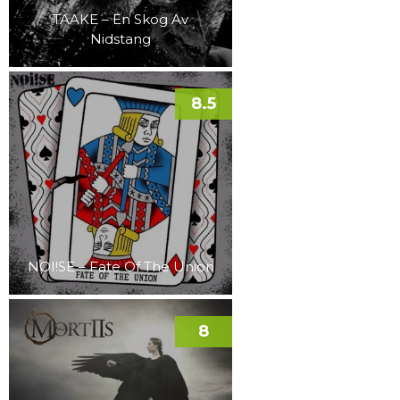
TAAKE – En Skog Av
Nidstang
8.5
NOI!SE – Fate Of The Union
8