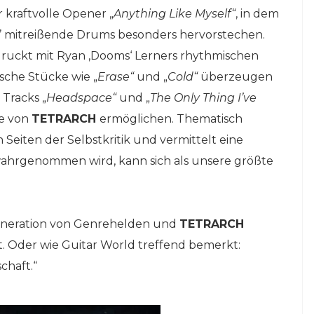
r kraftvolle Opener „
Anything Like Myself“
, in dem
 mitreißende Drums besonders hervorstechen.
ruckt mit Ryan ‚Dooms‘ Lerners rhythmischen
ische Stücke wie „
Erase“
und „
Cold“
überzeugen
 Tracks „
Headspace“
und „
The Only Thing I’ve
te von
TETRARCH
ermöglichen. Thematisch
Seiten der Selbstkritik und vermittelt eine
 wahrgenommen wird, kann sich als unsere größte
 Generation von Genrehelden und
TETRARCH
. Oder wie Guitar World treffend bemerkt:
chaft.“