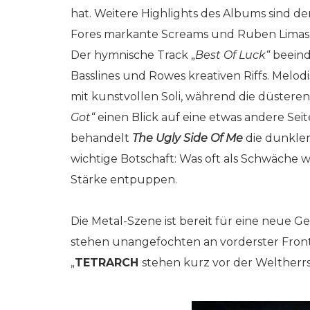
hat. Weitere Highlights des Albums sind de
Fores markante Screams und Ruben Limas’
Der hymnische Track „
Best Of Luck“
beeind
Basslines und Rowes kreativen Riffs. Melod
mit kunstvollen Soli, während die düsteren
Got“
einen Blick auf eine etwas andere Sei
behandelt
The Ugly Side Of Me
die dunklen 
wichtige Botschaft: Was oft als Schwäche
Stärke entpuppen.
Die Metal-Szene ist bereit für eine neue
stehen unangefochten an vorderster Front
„
TETRARCH
stehen kurz vor der Weltherrs