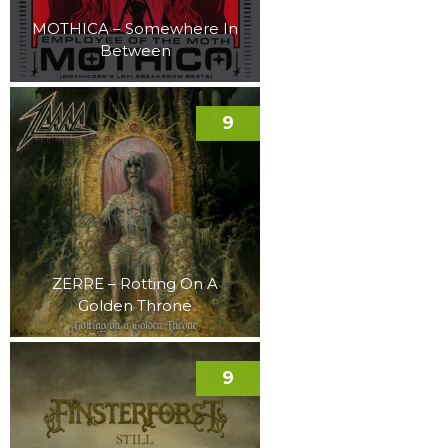
MOTHICA – Somewhere In
Between
9
ZERRE – Rotting On A
Golden Throne
9