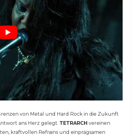
e Grenzen von Metal und Hard Rock in die Zukunft
Antwort ans Herz gelegt.
TETRARCH
vereinen
ten, kraftvollen Refrains und einprägsamen