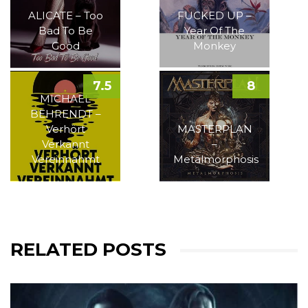
ALICATE – Too
FUCKED UP –
Bad To Be
Year Of The
Good
Monkey
7.5
8
MICHAEL
BEHRENDT –
Verhört
MASTERPLAN
Verkannt
–
Vereinnahmt
Metalmorphosis
RELATED POSTS