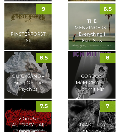
9
6.5
THE
MENZINGERS –
FINSTERFORST
Everything I
– Still
Ever Saw
8.5
8
QUICKSAND –
GORDON
Bring On The
McMICHAEL –
Psychics
Ich Mit Mir
7.5
7
12 GAUGE
AUTOPSY – All
TAAKE – En
Pigs Get
Skog Av