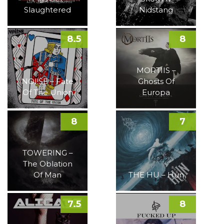
Slaughtered
Nidstang
8.5
8
MORTIIS –
NOI!SE – Fate
Ghosts Of
Of The Union
Europa
8
7
TOWERING –
The Oblation
Of Man
THE HU – Hun
7.5
8