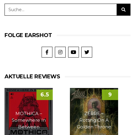
FOLGE EARSHOT
AKTUELLE REVIEWS
6.5
9
MOTHICA –
ZERRE –
Somewhere In
Rotting On A
Between
Golden Throne