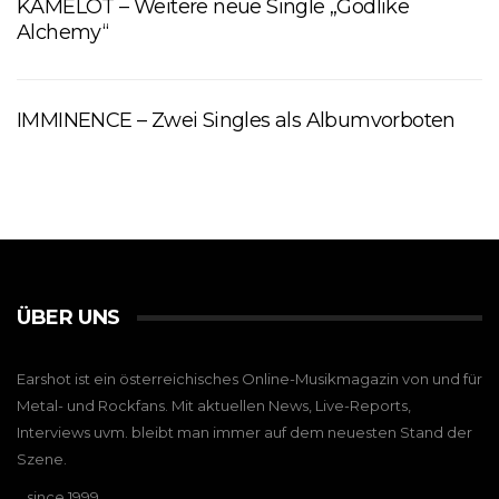
KAMELOT – Weitere neue Single „Godlike
Alchemy“
IMMINENCE – Zwei Singles als Albumvorboten
ÜBER UNS
Earshot ist ein österreichisches Online-Musikmagazin von und für
Metal- und Rockfans. Mit aktuellen News, Live-Reports,
Interviews uvm. bleibt man immer auf dem neuesten Stand der
Szene.
…since 1999