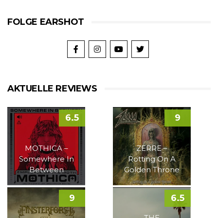
FOLGE EARSHOT
AKTUELLE REVIEWS
6.5
9
MOTHICA –
ZERRE –
Somewhere In
Rotting On A
Between
Golden Throne
9
6.5
THE