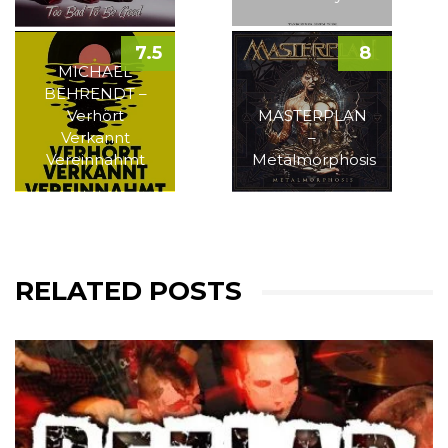
7.5
8
MICHAEL
BEHRENDT –
Verhört
MASTERPLAN
Verkannt
–
Vereinnahmt
Metalmorphosis
RELATED POSTS