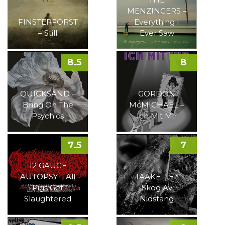
MENZINGERS –
FINSTERFORST
Everything I
– Still
Ever Saw
8.5
8
QUICKSAND –
GORDON
Bring On The
McMICHAEL –
Psychics
Ich Mit Mir
7.5
7
12 GAUGE
AUTOPSY – All
TAAKE – En
Pigs Get
Skog Av
Slaughtered
Nidstang