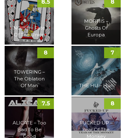
8.5
8
MORTIIS –
NOI!SE – Fate
Ghosts Of
Of The Union
Europa
8
7
TOWERING –
The Oblation
Of Man
THE HU – Hun
7.5
8
ALICATE – Too
FUCKED UP –
Bad To Be
Year Of The
Good
Monkey