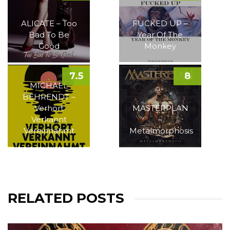
ALICATE – Too
FUCKED UP –
Bad To Be
Year Of The
Good
Monkey
7.5
8
MICHAEL
BEHRENDT –
Verhört
MASTERPLAN
Verkannt
–
Vereinnahmt
Metalmorphosis
RELATED POSTS