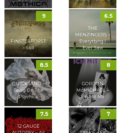
9
6.5
THE
MENZINGERS –
FINSTERFORST
Everything I
– Still
Ever Saw
8.5
8
QUICKSAND –
GORDON
Bring On The
McMICHAEL –
Psychics
Ich Mit Mir
7.5
7
12 GAUGE
AUTOPSY – All
TAAKE – En