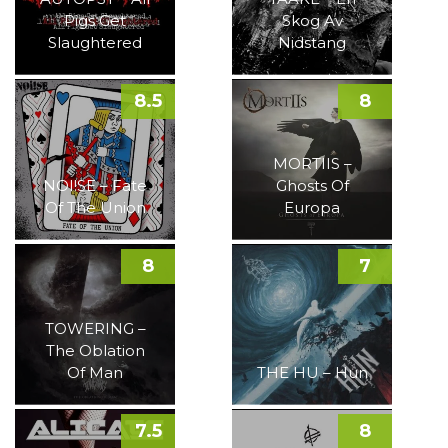
Pigs Get
Skog Av
Slaughtered
Nidstang
8.5
8
MORTIIS –
NOI!SE – Fate
Ghosts Of
Of The Union
Europa
8
7
TOWERING –
The Oblation
Of Man
THE HU – Hun
7.5
8