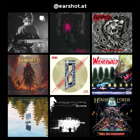
@
earshot.at