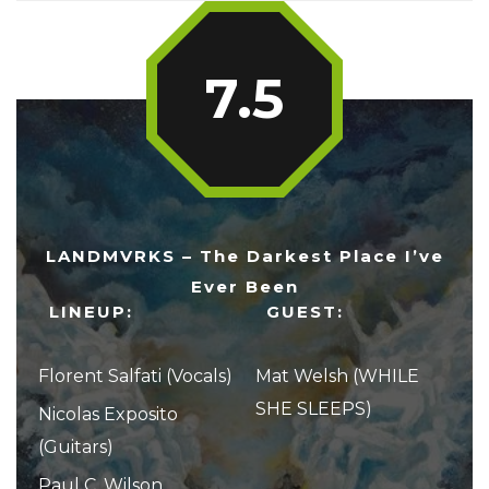
7.5
LANDMVRKS – The Darkest Place I’ve
Ever Been
LINEUP:
GUEST:
Florent Salfati (Vocals)
Mat Welsh (WHILE
SHE SLEEPS)
Nicolas Exposito
(Guitars)
Paul C. Wilson