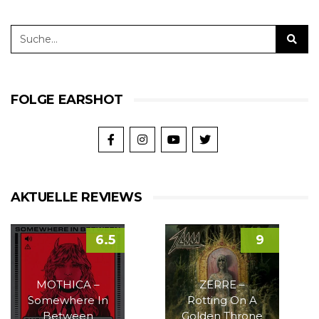
FOLGE EARSHOT
AKTUELLE REVIEWS
6.5
9
MOTHICA –
ZERRE –
Somewhere In
Rotting On A
Between
Golden Throne