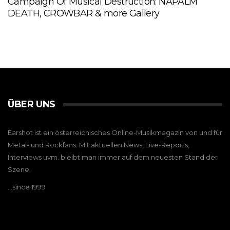
Campaign Of Musical Destruction: NAPALM
DEATH, CROWBAR & more Gallery
ÜBER UNS
Earshot ist ein österreichisches Online-Musikmagazin von und für
Metal- und Rockfans. Mit aktuellen News, Live-Reports,
Interviews uvm. bleibt man immer auf dem neuesten Stand der
Szene.
…since 1999