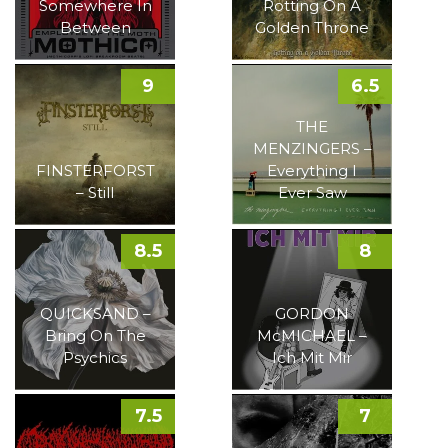
Somewhere In
Rotting On A
Between
Golden Throne
9
6.5
THE
MENZINGERS –
FINSTERFORST
Everything I
– Still
Ever Saw
8.5
8
QUICKSAND –
GORDON
Bring On The
McMICHAEL –
Psychics
Ich Mit Mir
7.5
7