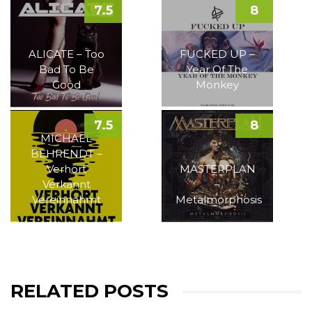
7.5
8
ALICATE – Too
FUCKED UP –
Bad To Be
Year Of The
Good
Monkey
7.5
8
MICHAEL
BEHRENDT –
Verhört
MASTERPLAN
Verkannt
–
Vereinnahmt
Metalmorphosis
RELATED POSTS