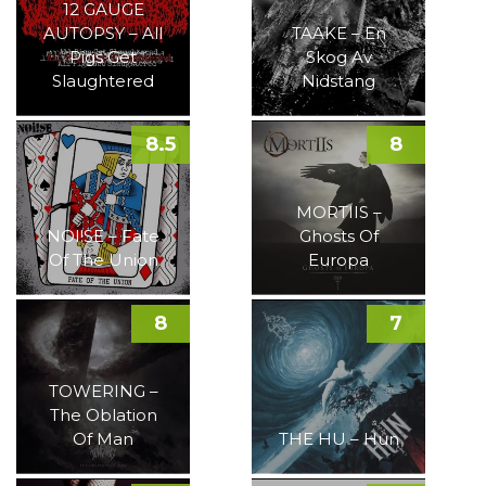
12 GAUGE
AUTOPSY – All
TAAKE – En
Pigs Get
Skog Av
Slaughtered
Nidstang
8.5
8
MORTIIS –
NOI!SE – Fate
Ghosts Of
Of The Union
Europa
8
7
TOWERING –
The Oblation
Of Man
THE HU – Hun