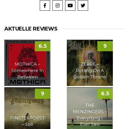
AKTUELLE REVIEWS
6.5
9
MOTHICA –
ZERRE –
Somewhere In
Rotting On A
Between
Golden Throne
9
6.5
THE
MENZINGERS –
FINSTERFORST
Everything I
– Still
Ever Saw