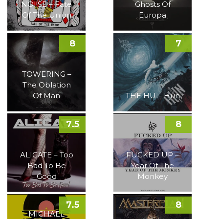
NOI!SE – Fate
Ghosts Of
Of The Union
Europa
8
7
TOWERING –
The Oblation
Of Man
THE HU – Hun
7.5
8
ALICATE – Too
FUCKED UP –
Bad To Be
Year Of The
Good
Monkey
7.5
8
MICHAEL