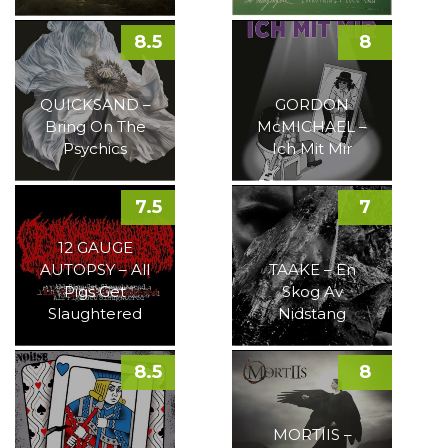
8.5
8
QUICKSAND –
GORDON
Bring On The
McMICHAEL –
Psychics
Ich Mit Mir
7.5
7
12 GAUGE
AUTOPSY – All
TAAKE – En
Pigs Get
Skog Av
Slaughtered
Nidstang
8.5
8
MORTIIS –