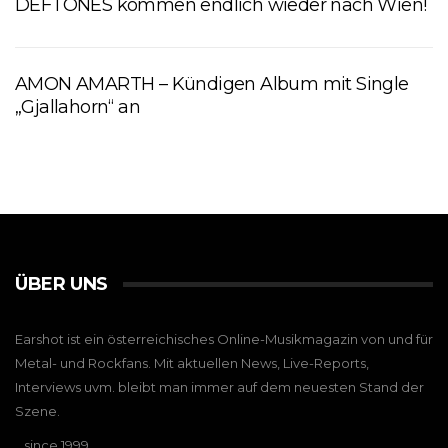
DEFTONES kommen endlich wieder nach Wien!
AMON AMARTH – Kündigen Album mit Single
„Gjallahorn“ an
ÜBER UNS
Earshot ist ein österreichisches Online-Musikmagazin von und für
Metal- und Rockfans. Mit aktuellen News, Live-Reports,
Interviews uvm. bleibt man immer auf dem neuesten Stand der
Szene.
…since 1999