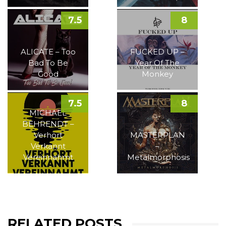
7.5
8
ALICATE – Too
FUCKED UP –
Bad To Be
Year Of The
Good
Monkey
7.5
8
MICHAEL
BEHRENDT –
Verhört
MASTERPLAN
Verkannt
–
Vereinnahmt
Metalmorphosis
RELATED POSTS