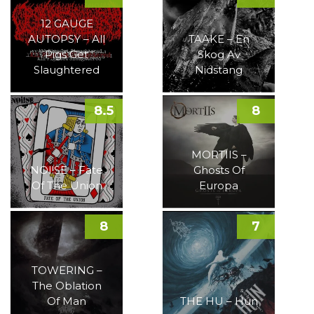
12 GAUGE
AUTOPSY – All
TAAKE – En
Pigs Get
Skog Av
Slaughtered
Nidstang
8.5
8
MORTIIS –
NOI!SE – Fate
Ghosts Of
Of The Union
Europa
8
7
TOWERING –
The Oblation
Of Man
THE HU – Hun