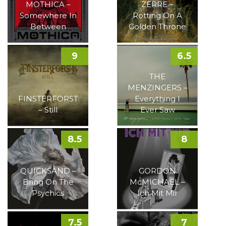
MOTHICA –
ZERRE –
Somewhere In
Rotting On A
Between
Golden Throne
9
6.5
THE
MENZINGERS –
FINSTERFORST
Everything I
– Still
Ever Saw
8.5
8
QUICKSAND –
GORDON
Bring On The
McMICHAEL –
Psychics
Ich Mit Mir
7.5
7