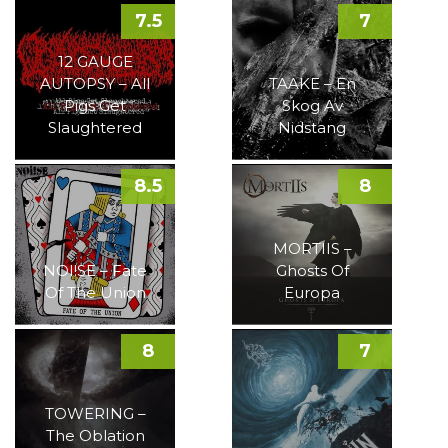
7.5
7
12 GAUGE
AUTOPSY – All
TAAKE – En
Pigs Get
Skog Av
Slaughtered
Nidstang
8.5
8
MORTIIS –
NOI!SE – Fate
Ghosts Of
Of The Union
Europa
8
7
TOWERING –
The Oblation