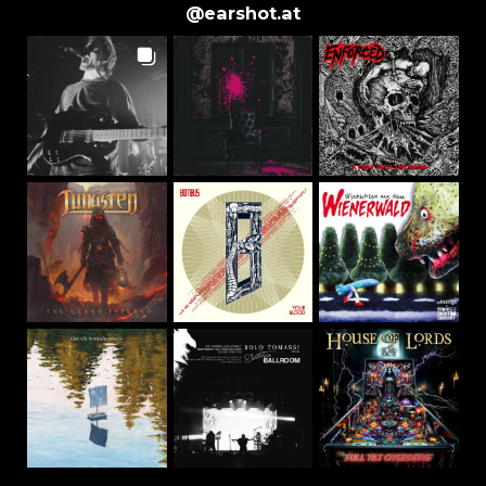
@
earshot.at