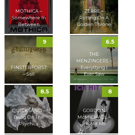
MOTHICA –
ZERRE –
Somewhere In
Rotting On A
Between
Golden Throne
9
6.5
THE
MENZINGERS –
FINSTERFORST
Everything I
– Still
Ever Saw
8.5
8
QUICKSAND –
GORDON
Bring On The
McMICHAEL –
Psychics
Ich Mit Mir