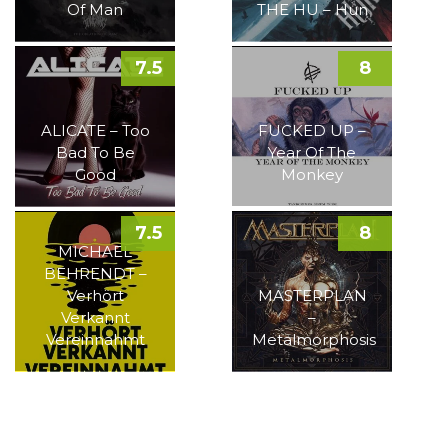
Of Man
THE HU – Hun
7.5
8
ALICATE – Too
FUCKED UP –
Bad To Be
Year Of The
Good
Monkey
7.5
8
MICHAEL
BEHRENDT –
Verhört
MASTERPLAN
Verkannt
–
Vereinnahmt
Metalmorphosis