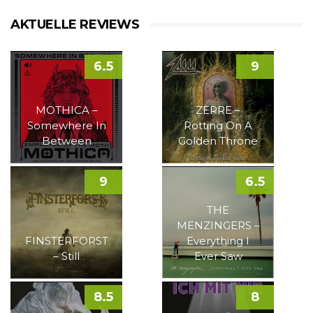
AKTUELLE REVIEWS
6.5
9
MOTHICA –
ZERRE –
Somewhere In
Rotting On A
Between
Golden Throne
9
6.5
THE
MENZINGERS –
FINSTERFORST
Everything I
– Still
Ever Saw
8.5
8