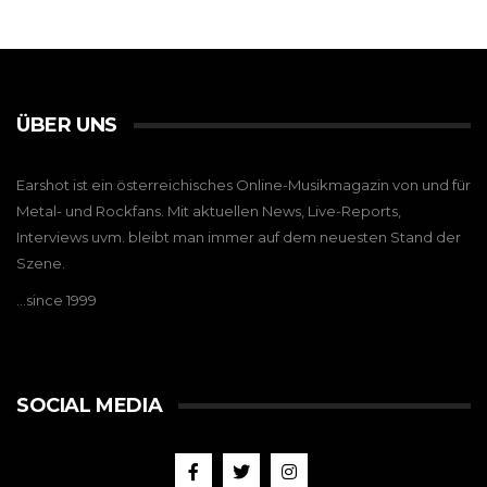
ÜBER UNS
Earshot ist ein österreichisches Online-Musikmagazin von und für
Metal- und Rockfans. Mit aktuellen News, Live-Reports,
Interviews uvm. bleibt man immer auf dem neuesten Stand der
Szene.
…since 1999
SOCIAL MEDIA