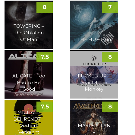
8
7
TOWERING –
The Oblation
Of Man
THE HU – Hun
7.5
8
ALICATE – Too
FUCKED UP –
Bad To Be
Year Of The
Good
Monkey
7.5
8
MICHAEL
BEHRENDT –
Verhört
MASTERPLAN
Verkannt
–