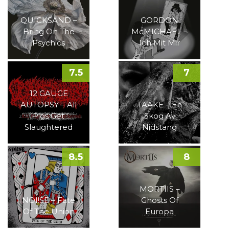
QUICKSAND –
GORDON
Bring On The
McMICHAEL –
Psychics
Ich Mit Mir
7.5
7
12 GAUGE
AUTOPSY – All
TAAKE – En
Pigs Get
Skog Av
Slaughtered
Nidstang
8.5
8
MORTIIS –
NOI!SE – Fate
Ghosts Of
Of The Union
Europa