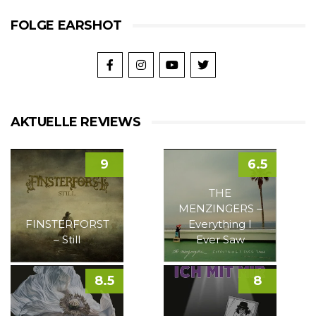
FOLGE EARSHOT
AKTUELLE REVIEWS
9
6.5
THE
MENZINGERS –
FINSTERFORST
Everything I
– Still
Ever Saw
8.5
8