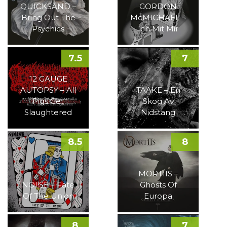
QUICKSAND –
GORDON
Bring Out The
McMICHAEL –
Psychics
Ich Mit Mir
7.5
7
12 GAUGE
AUTOPSY – All
TAAKE – En
Pigs Get
Skog Av
Slaughtered
Nidstang
8.5
8
MORTIIS –
NOI!SE – Fate
Ghosts Of
Of The Union
Europa
8
7