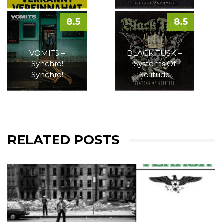
8.5
8.5
VOMITS –
BLACK TUSK –
Synchro!
Systems Of
Synchro!
Solitude
RELATED POSTS