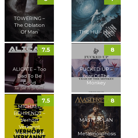
TOWERING –
The Oblation
Of Man
THE HU – Hun
7.5
8
ALICATE – Too
FUCKED UP –
Bad To Be
Year Of The
Good
Monkey
7.5
8
MICHAEL
BEHRENDT –
Verhört
MASTERPLAN
Verkannt
–
Vereinnahmt
Metalmorphosis