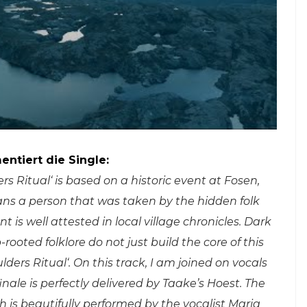
ntiert die Single:
rs Ritual‘ is based on a historic event at Fosen,
s a person that was taken by the hidden folk
 is well attested in local village chronicles. Dark
oted folklore do not just build the core of this
ders Ritual‘. On this track, I am joined on vocals
nale is perfectly delivered by Taake’s Hoest. The
h is beautifully performed by the vocalist Maria