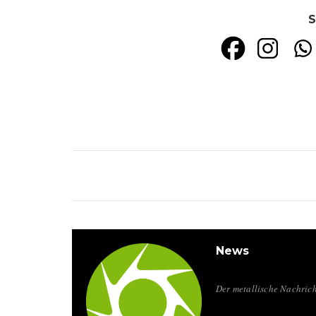
S
News
Der metallische Nachrich