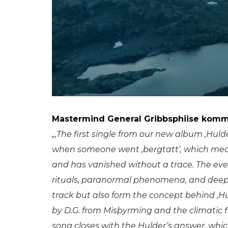
Mastermind General Gribbsphiise komme
„‚The first single from our new album ‚Hulde
when someone went ‚bergtatt‘, which mean
and has vanished without a trace. The event
rituals, paranormal phenomena, and deep-ro
track but also form the concept behind ‚Hul
by D.G. from Misþyrming and the climatic fi
song closes with the Hulder’s answer, whic