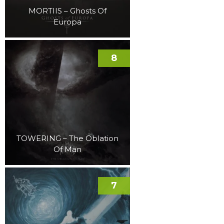
MORTIIS – Ghosts Of
Europa
8
TOWERING – The Oblation
Of Man
7