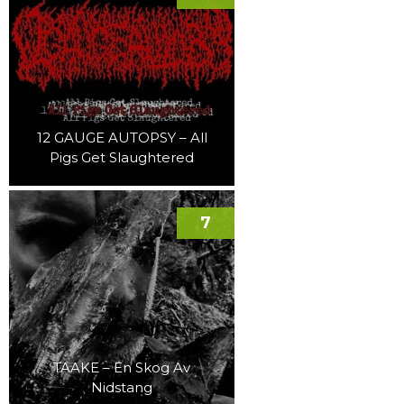
12 GAUGE AUTOPSY – All
Pigs Get Slaughtered
7
TAAKE – En Skog Av
Nidstang