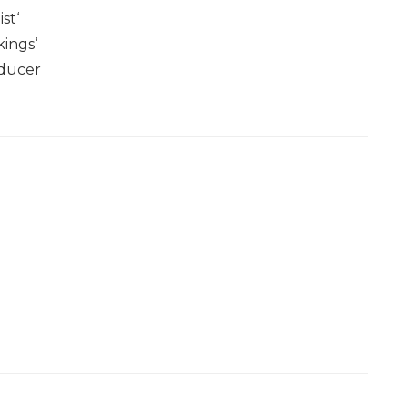
st‘
ings‘
oducer