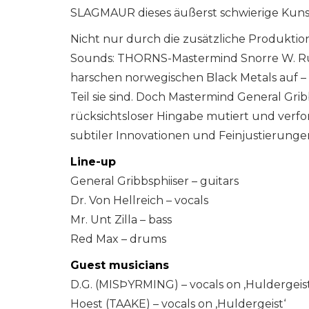
SLAGMAUR dieses äußerst schwierige Kuns
Nicht nur durch die zusätzliche Produktio
Sounds: THORNS-Mastermind Snorre W. 
harschen norwegischen Black Metals auf –
Teil sie sind. Doch Mastermind General Grib
rücksichtsloser Hingabe mutiert und verform
subtiler Innovationen und Feinjustierunge
Line-up
General Gribbsphiiser – guitars
Dr. Von Hellreich – vocals
Mr. Unt Zilla – bass
Red Max – drums
Guest musicians
D.G. (MISÞYRMING) – vocals on ‚Huldergeist
Hoest (TAAKE) – vocals on ‚Huldergeist‘