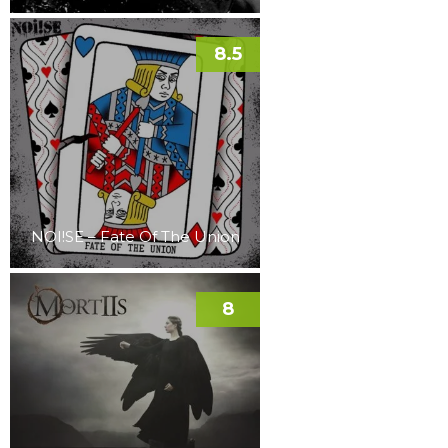
8.5
NOI!SE – Fate Of The Union
8