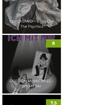
QUICKSAND – Bring Out
The Psychics
8
GORDON McMICHAEL –
Ich Mit Mir
7.5