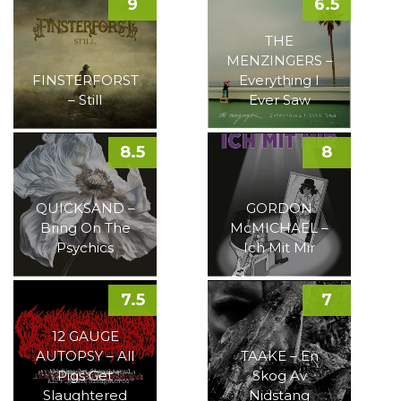
9
6.5
THE
MENZINGERS –
FINSTERFORST
Everything I
– Still
Ever Saw
8.5
8
QUICKSAND –
GORDON
Bring On The
McMICHAEL –
Psychics
Ich Mit Mir
7.5
7
12 GAUGE
AUTOPSY – All
TAAKE – En
Pigs Get
Skog Av
Slaughtered
Nidstang