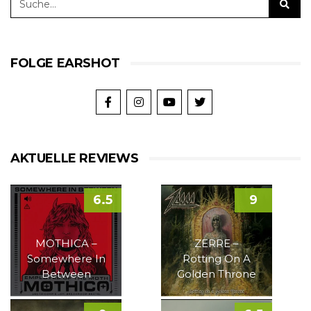
FOLGE EARSHOT
AKTUELLE REVIEWS
6.5
9
MOTHICA –
ZERRE –
Somewhere In
Rotting On A
Between
Golden Throne