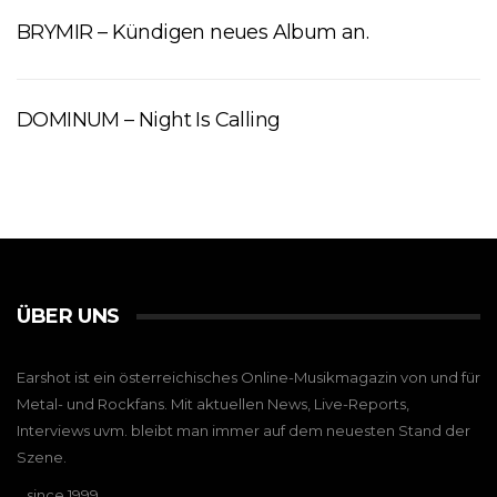
BRYMIR – Kündigen neues Album an.
DOMINUM – Night Is Calling
ÜBER UNS
Earshot ist ein österreichisches Online-Musikmagazin von und für
Metal- und Rockfans. Mit aktuellen News, Live-Reports,
Interviews uvm. bleibt man immer auf dem neuesten Stand der
Szene.
…since 1999