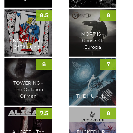
8.5
8
MORTIIS –
NOI!SE – Fate
Ghosts Of
Of The Union
Europa
8
7
TOWERING –
The Oblation
Of Man
THE HU – Hun
7.5
8
ALICATE – Too
FUCKED UP –