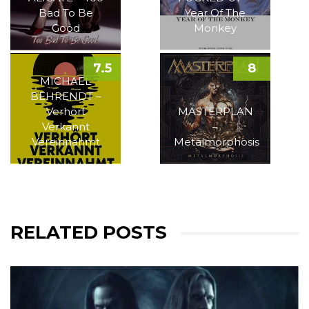
Bad To Be
Year Of The
Good
Monkey
7.5
8
MICHAEL
BEHRENDT –
Verhört
MASTERPLAN
Verkannt
–
Vereinnahmt
Metalmorphosis
RELATED POSTS