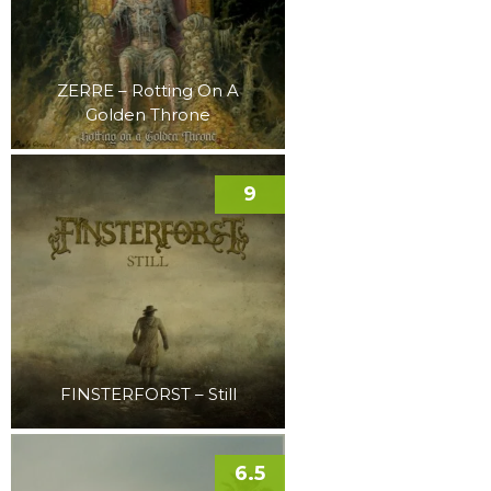
ZERRE – Rotting On A
Golden Throne
9
FINSTERFORST – Still
6.5