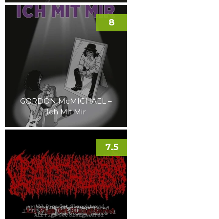
8
GORDON McMICHAEL –
Ich Mit Mir
7.5