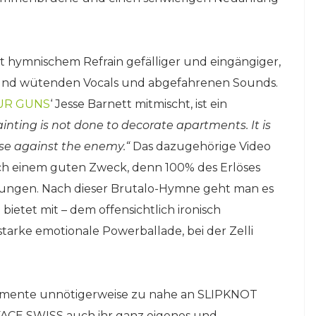
t hymnischem Refrain gefälliger und eingängiger,
s und wütenden Vocals und abgefahrenen Sounds.
UR GUNS
‘ Jesse Barnett mitmischt, ist ein
ainting is not done to decorate apartments. It is
se against the enemy.“
Das dazugehörige Video
uch einem guten Zweck, denn 100% des Erlöses
chtungen. Nach dieser Brutalo-Hymne geht man es
etet mit – dem offensichtlich ironisch
 starke emotionale Powerballade, bei der Zelli
 Elemente unnötigerweise zu nahe an SLIPKNOT
EFACE SWISS auch ihr ganz eigenes und