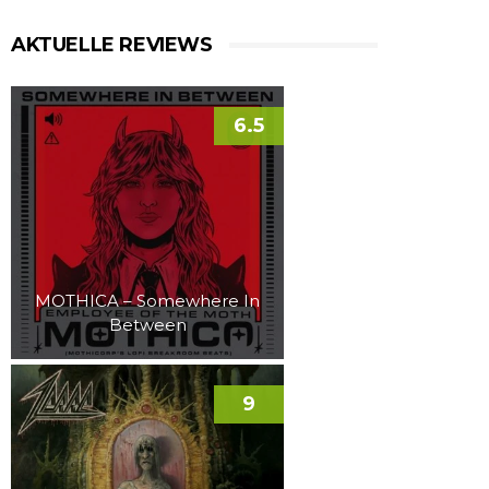
AKTUELLE REVIEWS
6.5
MOTHICA – Somewhere In
Between
9