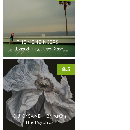
THE MENZINGERS –
Everything I Ever Saw
8.5
QUICKSAND – Bring On
The Psychics