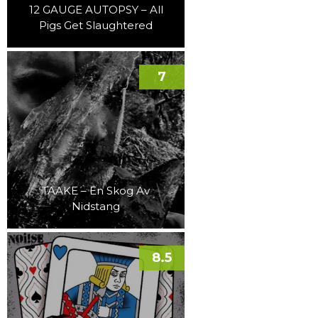
12 GAUGE AUTOPSY – All
Pigs Get Slaughtered
7
TAAKE – En Skog Av
Nidstang
8.5