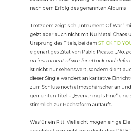
nach dem Erfolg des genannten Albums.
Trotzdem zeigt sich „Intrument Of War“ mi
geizt aber auch nicht mit Nu Metal Chao
Ursprung des Titels, bei dem
STICK TO YO
eigenartiges Zitat von Pablo Picasso:
„No, p
an instrument of war for attack and defen
ist nicht nur sehenswert, sondern dient a
dieser Single wandert an karitative Einri
zum Schluss noch atmosphärischer an und bi
gemeinten Titel – „Everything Is Fine“ eine
stimmlich zur Höchstform aufläuft.
Wasfür ein Ritt. Vielleicht mögen einige
angelehnt sein, sieht man doch, dass PAL