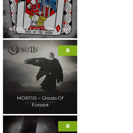
NOI!SE – Fate Of The Union
8
MORTIIS – Ghosts Of
Europa
8