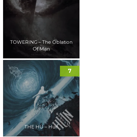
TOWERING – The Oblation
Of Man
7
THE HU – Hun