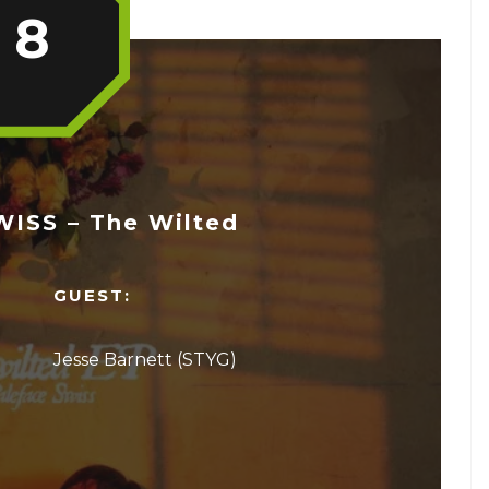
8
ISS – The Wilted
GUEST:
Jesse Barnett (STYG)