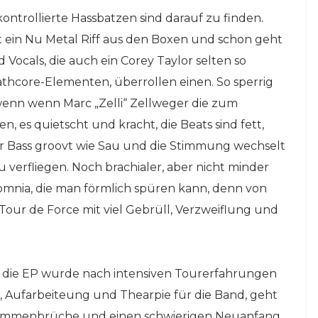
ontrollierte Hassbatzen sind darauf zu finden.
t ein Nu Metal Riff aus den Boxen und schon geht
 Vocals, die auch ein Corey Taylor selten so
eathcore-Elementen, überrollen einen. So sperrig
, wenn wenn Marc „Zelli“ Zellweger die zum
en, es quietscht und kracht, die Beats sind fett,
r Bass groovt wie Sau und die Stimmung wechselt
u verfliegen. Noch brachialer, aber nicht minder
somnia, die man förmlich spüren kann, denn von
our de Force mit viel Gebrüll, Verzweiflung und
enn die EP wurde nach intensiven Tourerfahrungen
 Aufarbeiteung und Thearpie für die Band, geht
sammenbrüche und einen schwierigen Neuanfang