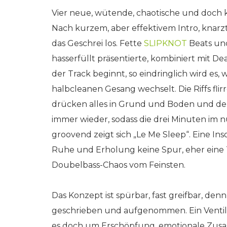
Vier neue, wütende, chaotische und doch k
Nach kurzem, aber effektivem Intro, knarz
das Geschrei los. Fette
SLIPKNOT
Beats und
hasserfüllt präsentierte, kombiniert mit D
der Track beginnt, so eindringlich wird es
halbcleanen Gesang wechselt. Die Riffs flirr
drücken alles in Grund und Boden und de
immer wieder, sodass die drei Minuten im n
groovend zeigt sich „Le Me Sleep“. Eine In
Ruhe und Erholung keine Spur, eher eine T
Doubelbass-Chaos vom Feinsten.
Das Konzept ist spürbar, fast greifbar, d
geschrieben und aufgenommen. Ein Ventil,
es doch um Erschöpfung, emotionale Zu