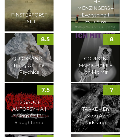
THE
MENZINGERS –
FINSTERFORST
Everything I
– Still
Ever Saw
8.5
8
QUICKSAND –
GORDON
Bring On The
McMICHAEL –
Psychics
Ich Mit Mir
7.5
7
12 GAUGE
AUTOPSY – All
TAAKE – En
Pigs Get
Skog Av
Slaughtered
Nidstang