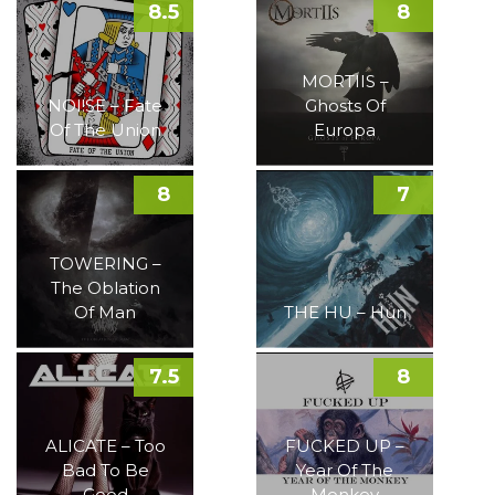
8.5
8
MORTIIS –
NOI!SE – Fate
Ghosts Of
Of The Union
Europa
8
7
TOWERING –
The Oblation
Of Man
THE HU – Hun
7.5
8
ALICATE – Too
FUCKED UP –
Bad To Be
Year Of The
Good
Monkey