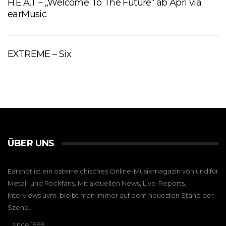
H.E.A.T – „Welcome To The Future“ ab Apri via
earMusic
EXTREME – Six
ÜBER UNS
Earshot ist ein österreichisches Online-Musikmagazin von und für
Metal- und Rockfans. Mit aktuellen News, Live-Reports,
Interviews uvm. bleibt man immer auf dem neuesten Stand der
Szene.
…since 1999