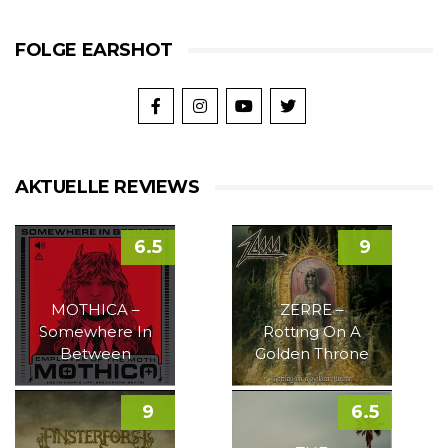
FOLGE EARSHOT
AKTUELLE REVIEWS
6.5
9
MOTHICA –
ZERRE –
Somewhere In
Rotting On A
Between
Golden Throne
9
6.5