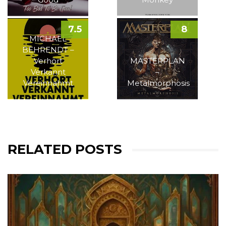
7.5
8
MICHAEL
BEHRENDT –
Verhört
MASTERPLAN
Verkannt
–
Vereinnahmt
Metalmorphosis
RELATED POSTS