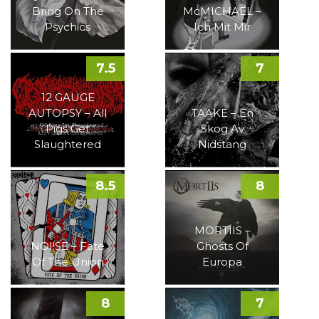
Bring On The
McMICHAEL –
Psychics
Ich Mit Mir
7.5
7
12 GAUGE
AUTOPSY – All
TAAKE – En
Pigs Get
Skog Av
Slaughtered
Nidstang
8.5
8
MORTIIS –
NOI!SE – Fate
Ghosts Of
Of The Union
Europa
8
7