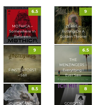
6.5
9
MOTHICA –
ZERRE –
Somewhere In
Rotting On A
Between
Golden Throne
9
6.5
THE
MENZINGERS –
FINSTERFORST
Everything I
– Still
Ever Saw
8.5
8
QUICKSAND –
GORDON