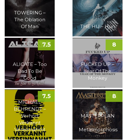
TOWERING –
The Oblation
Of Man
THE HU – Hun
7.5
8
ALICATE – Too
FUCKED UP –
Bad To Be
Year Of The
Good
Monkey
7.5
8
MICHAEL
BEHRENDT –
Verhört
MASTERPLAN
Verkannt
–
Vereinnahmt
Metalmorphosis