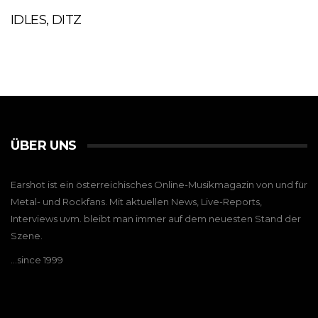
IDLES, DITZ
ÜBER UNS
Earshot ist ein österreichisches Online-Musikmagazin von und für
Metal- und Rockfans. Mit aktuellen News, Live-Reports,
Interviews uvm. bleibt man immer auf dem neuesten Stand der
Szene.
…since 1999