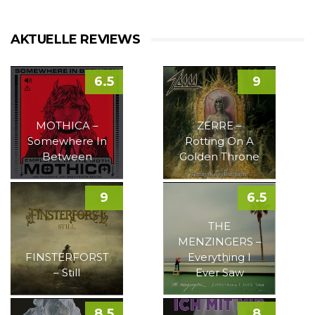
AKTUELLE REVIEWS
6.5
9
MOTHICA –
ZERRE –
Somewhere In
Rotting On A
Between
Golden Throne
9
6.5
THE
MENZINGERS –
FINSTERFORST
Everything I
– Still
Ever Saw
8.5
8