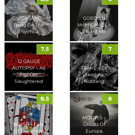
QUICKSAND –
GORDON
Bring On The
McMICHAEL –
Psychics
Ich Mit Mir
7.5
7
12 GAUGE
AUTOPSY – All
TAAKE – En
Pigs Get
Skog Av
Slaughtered
Nidstang
8.5
8
MORTIIS –
NOI!SE – Fate
Ghosts Of
Of The Union
Europa