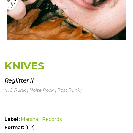
KNIVES
Reglitter II
(HC Punk | Noise Rock | Post Punk)
Label:
Marshall Records
Format:
(LP)