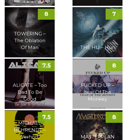
8
7
TOWERING –
The Oblation
Of Man
THE HU – Hun
7.5
8
ALICATE – Too
FUCKED UP –
Bad To Be
Year Of The
Good
Monkey
7.5
8
MICHAEL
BEHRENDT –
Verhört
MASTERPLAN