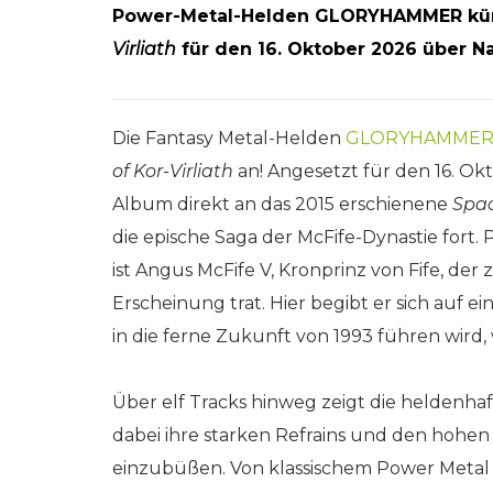
Power-Metal-Helden GLORYHAMMER kü
Virliath
für den 16. Oktober 2026 über
Na
Die Fantasy Metal-Helden
GLORYHAMME
of Kor-Virliath
an! Angesetzt für den 16. Ok
Album direkt an das 2015 erschienene
Spac
die epische Saga der McFife-Dynastie fort.
ist Angus McFife V, Kronprinz von Fife, der 
Erscheinung trat. Hier begibt er sich auf e
in die ferne Zukunft von 1993 führen wird,
Über elf Tracks hinweg zeigt die heldenhaft
dabei ihre starken Refrains und den hoh
einzubüßen. Von klassischem Power Metal