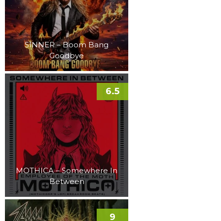
SINNER – Boom Bang
Goodbye
6.5
MOTHICA – Somewhere In
Between
9