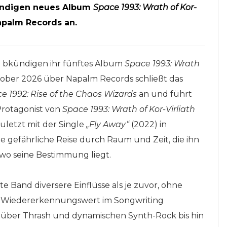
ndigen neues Album
Space 1993: Wrath of Kor-
palm Records an.
R
bkündigen ihr fünftes Album
Space 1993: Wrath
tober 2026 über Napalm Records schließt das
e 1992: Rise of the Chaos Wizards
an und führt
 Protagonist von
Space 1993: Wrath of Kor-Virliath
zuletzt mit der Single
„Fly Away“
(2022) in
ine gefährliche Reise durch Raum und Zeit, die ihn
 wo seine Bestimmung liegt.
e Band diversere Einflüsse als je zuvor, ohne
en Wiedererkennungswert im Songwriting
 über Thrash und dynamischen Synth-Rock bis hin