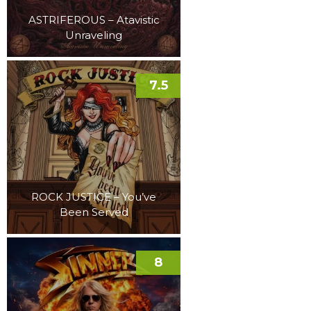
ASTRIFEROUS – Atavistic
Unraveling
7.5
ROCK JUSTICE – You’ve
Been Served
8