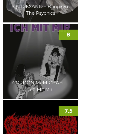
QUICKSAND – Bring On
The Psychics
8
GORDON McMICHAEL –
Ich Mit Mir
7.5