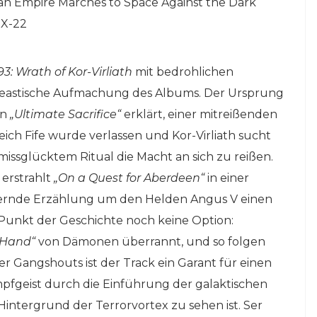
an Empire Marches to Space Against the Dark
 X-22
3: Wrath of Kor-Virliath
mit bedrohlichen
neastische Aufmachung des Albums. Der Ursprung
en
„Ultimate Sacrifice“
erklärt, einer mitreißenden
h Fife wurde verlassen und Kor-Virliath sucht
ssglücktem Ritual die Macht an sich zu reißen.
 erstrahlt
„On a Quest for Aberdeen“
in einer
lernde Erzählung um den Helden Angus V einen
m Punkt der Geschichte noch keine Option:
 Hand“
von Dämonen überrannt, und so folgen
er Gangshouts ist der Track ein Garant für einen
pfgeist durch die Einführung der galaktischen
Hintergrund der Terrorvortex zu sehen ist. Ser