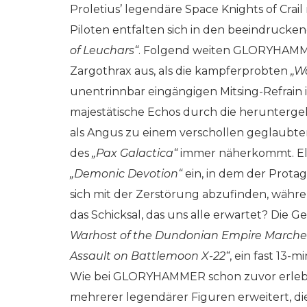
Proletius’ legendäre Space Knights of Crail 
Piloten entfalten sich in den beeindrucke
of Leuchars“
. Folgend weiten GLORYHAMME
Zargothrax aus, als die kampferprobten
„W
unentrinnbar eingängigen Mitsing-Refrain
majestätische Echos durch die herunterg
als Angus zu einem verschollen geglaubte
des
„Pax Galactica“
immer näherkommt. Ele
„Demonic Devotion“
ein, in dem der Protag
sich mit der Zerstörung abzufinden, währ
das Schicksal, das uns alle erwartet? Die
Warhost of the Dundonian Empire Marches 
Assault on Battlemoon X-22“
, ein fast 13-m
Wie bei GLORYHAMMER schon zuvor erlebt, 
mehrerer legendärer Figuren erweitert, die