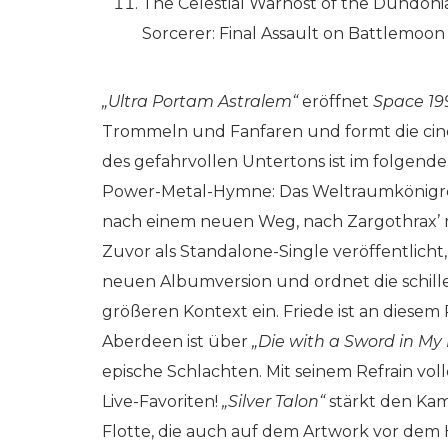
The Celestial Warhost of the Dundoni
Sorcerer: Final Assault on Battlemoon
„Ultra Portam Astralem“
eröffnet
Space 199
Trommeln und Fanfaren und formt die ci
des gefahrvollen Untertons ist im folgend
Power-Metal-Hymne: Das Weltraumkönigreic
nach einem neuen Weg, nach Zargothrax’ mi
Zuvor als Standalone-Single veröffentlicht,
neuen Albumversion und ordnet die schil
größeren Kontext ein. Friede ist an diese
Aberdeen ist über
„Die with a Sword in My
epische Schlachten. Mit seinem Refrain voll
Live-Favoriten!
„Silver Talon“
stärkt den Kam
Flotte, die auch auf dem Artwork vor dem 