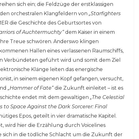
reihen sich ein; die Feldzüge der erstklassigen
nden orchestralen Klangfeldern von
„Starfighters
R die Geschichte des Geburtsortes von
arriors of Auchtermuchty“
dem Kaiser in einem
 ihre Treue schwören. Anderswo klingen
ekommenen Hallen eines verlassenen Raumschiffs,
n Verbündeten geführt wird und somit dem Ziel
ktronische Klänge leiten das energische
onist, in seinem eigenen Kopf gefangen, versucht,
end
„Hammer of Fate“
die Zukunft einleitet – ist es
 Geschichte endet mit dem gewaltigen
„The Celestial
to Space Against the Dark Sorcerer: Final
inütiges Epos, geteilt in vier dramatische Kapitel.
wird hier die Erzählung durch Voicelines
 sich in die tödliche Schlacht um die Zukunft der