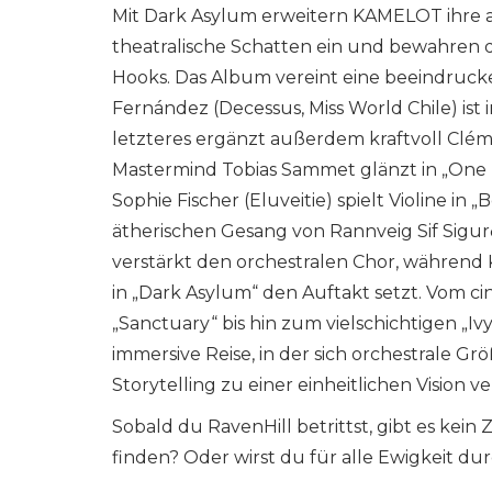
Mit Dark Asylum erweitern KAMELOT ihre a
theatralische Schatten ein und bewahren d
Hooks. Das Album vereint eine beeindruck
Fernández (Decessus, Miss World Chile) ist
letzteres ergänzt außerdem kraftvoll Cléme
Mastermind Tobias Sammet glänzt in „One 
Sophie Fischer (Eluveitie) spielt Violine in
ätherischen Gesang von Rannveig Sif Sigurð
verstärkt den orchestralen Chor, während 
in „Dark Asylum“ den Auftakt setzt. Vom c
„Sanctuary“ bis hin zum vielschichtigen „Iv
immersive Reise, in der sich orchestrale Gr
Storytelling zu einer einheitlichen Vision v
Sobald du RavenHill betrittst, gibt es kei
finden? Oder wirst du für alle Ewigkeit dur