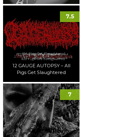
7.5
12 GAUGE AUTOPSY – All
Pigs Get Slaughtered
7