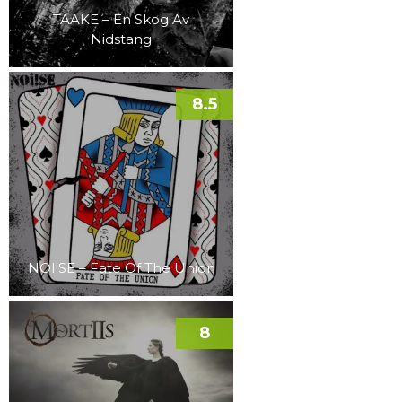
TAAKE – En Skog Av
Nidstang
8.5
NOI!SE – Fate Of The Union
8