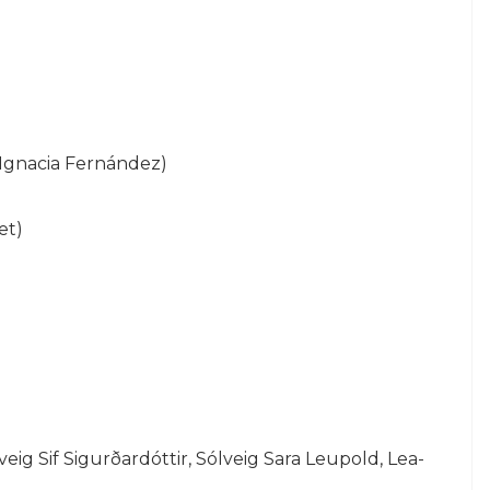
 Ignacia Fernández)
et)
eig Sif Sigurðardóttir, Sólveig Sara Leupold, Lea-