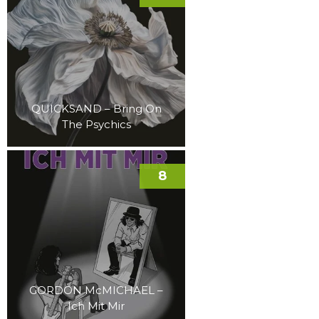
QUICKSAND – Bring On
The Psychics
8
GORDON McMICHAEL –
Ich Mit Mir