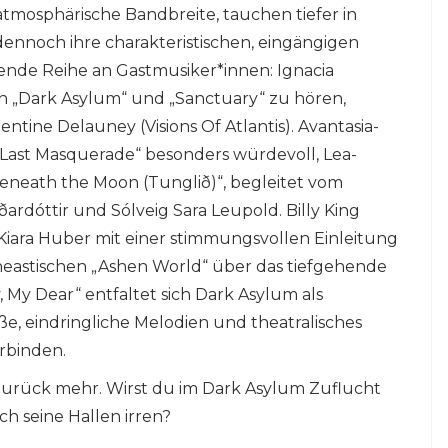
tmosphärische Bandbreite, tauchen tiefer in
ennoch ihre charakteristischen, eingängigen
ende Reihe an Gastmusiker*innen: Ignacia
 in „Dark Asylum“ und „Sanctuary“ zu hören,
ntine Delauney (Visions Of Atlantis). Avantasia-
Last Masquerade“ besonders würdevoll, Lea-
 „Beneath the Moon (Tunglið)“, begleitet vom
ardóttir und Sólveig Sara Leupold. Billy King
Kiara Huber mit einer stimmungsvollen Einleitung
ineastischen „Ashen World“ über das tiefgehende
y, My Dear“ entfaltet sich Dark Asylum als
öße, eindringliche Melodien und theatralisches
erbinden.
n Zurück mehr. Wirst du im Dark Asylum Zuflucht
ch seine Hallen irren?