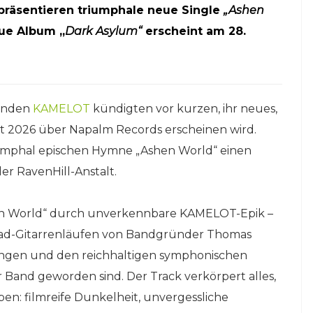
äsentieren triumphale neue Single
„Ashen
eue Album „
Dark Asylum“
erscheint am 28.
genden
KAMELOT
kündigten vor kurzen, ihr neues,
t 2026 über Napalm Records erscheinen wird.
iumphal epischen Hymne „Ashen World“ einen
er RavenHill-Anstalt.
shen World“ durch unverkennbare KAMELOT-Epik –
ead-Gitarrenläufen von Bandgründer Thomas
ngen und den reichhaltigen symphonischen
Band geworden sind. Der Track verkörpert alles,
en: filmreife Dunkelheit, unvergessliche