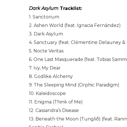
Dark Asylum
Tracklist:
1. Sanctorium
2. Ashen World (feat. Ignacia Fernández)
3. ⁠Dark Asylum
4. Sanctuary (feat. Clémentine Delauney &
5. Nocte Veritas
6. One Last Masquerade (feat. Tobias Samm
7. ⁠Ivy, My Dear
8. Godlike Alchemy
9. The Sleeping Mind (Orphic Paradigm)
10. Kaleidoscope
11. Enigma (Think of Me)
12. Cassandra’s Disease
13. Beneath the Moon (Tunglið) (feat. Rannv