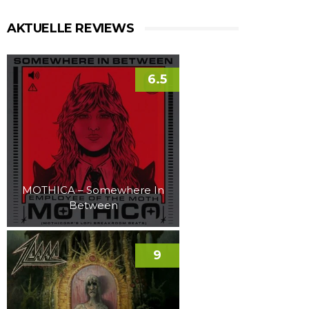
AKTUELLE REVIEWS
6.5
MOTHICA – Somewhere In
Between
9