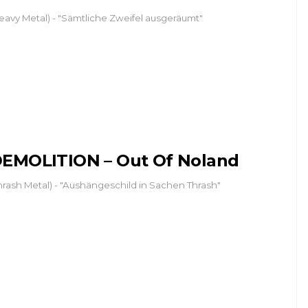
eavy Metal) - "Sämtliche Zweifel ausgeräumt"
EMOLITION – Out Of Noland
hrash Metal) - "Aushängeschild in Sachen Thrash"