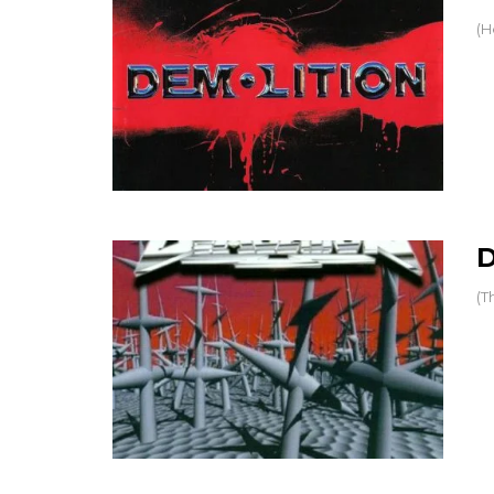
(H
D
(T