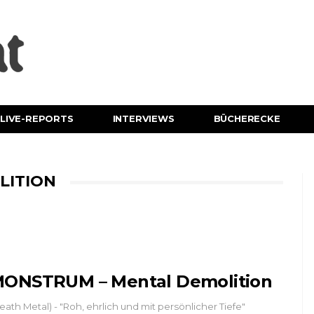
LIVE-REPORTS
INTERVIEWS
BÜCHERECKE
LITION
ONSTRUM – Mental Demolition
eath Metal) - "Roh, ehrlich und mit persönlicher Tiefe"