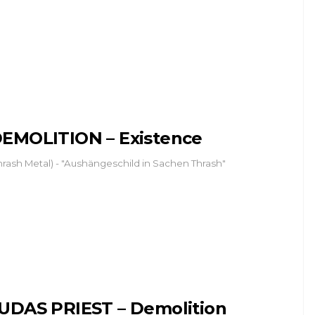
EMOLITION – Existence
hrash Metal) - "Aushängeschild in Sachen Thrash"
UDAS PRIEST – Demolition