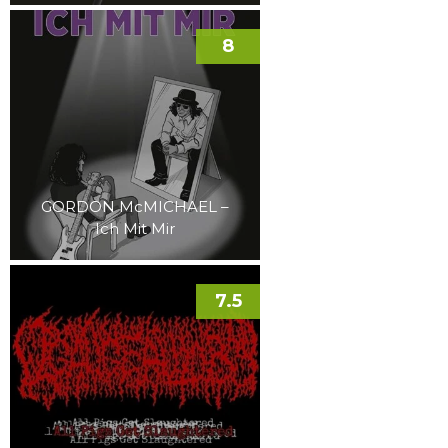
8
GORDON McMICHAEL –
Ich Mit Mir
7.5