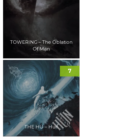
TOWERING – The Oblation
Of Man
7
THE HU – Hun