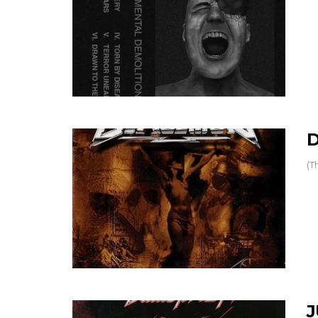
D
(T
J