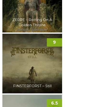
ZERRE – Rotting On A
Golden Throne
9
FINSTERFORST – Still
6.5