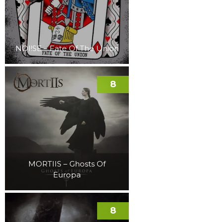
NOI!SE – Fate Of The Union
8
MORTIIS – Ghosts Of
Europa
8