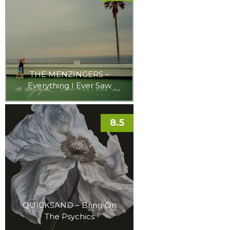
THE MENZINGERS –
Everything I Ever Saw
8.5
QUICKSAND – Bring On
The Psychics