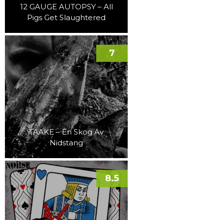
12 GAUGE AUTOPSY – All
Pigs Get Slaughtered
7
TAAKE – En Skog Av
Nidstang
8.5