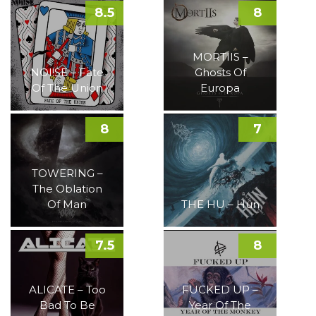
8.5
8
MORTIIS –
NOI!SE – Fate
Ghosts Of
Of The Union
Europa
8
7
TOWERING –
The Oblation
Of Man
THE HU – Hun
7.5
8
ALICATE – Too
FUCKED UP –
Bad To Be
Year Of The