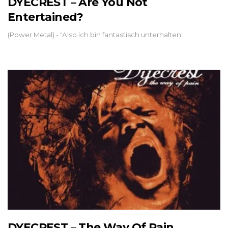
DYECREST – Are You Not
Entertained?
(Power Metal) - "Also ich bin fantastisch unterhalten"
DYECREST – The Way Of Pain