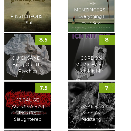
THE
MENZINGERS –
FINSTERFORST
Everything I
– Still
Ever Saw
8.5
8
QUICKSAND –
GORDON
Bring Out The
McMICHAEL –
Psychics
Ich Mit Mir
7.5
7
12 GAUGE
AUTOPSY – All
TAAKE – En
Pigs Get
Skog Av
Slaughtered
Nidstang