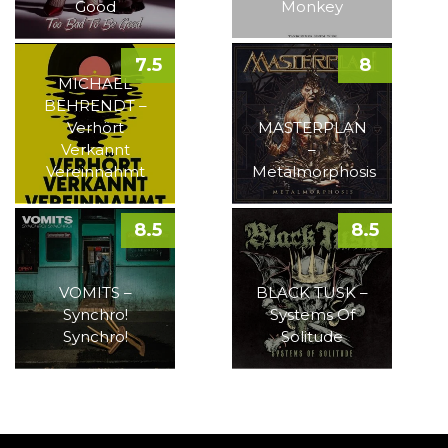
Good
Monkey
7.5
8
MICHAEL
BEHRENDT –
Verhört
MASTERPLAN
Verkannt
–
Vereinnahmt
Metalmorphosis
8.5
8.5
VOMITS –
BLACK TUSK –
Synchro!
Systems Of
Synchro!
Solitude