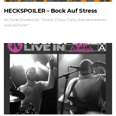
HECKSPOILER – Bock Auf Stress
HC Punk | Punkrock)- "Stress, Chaos, Party, Autodromfahren
und viel Punk!"