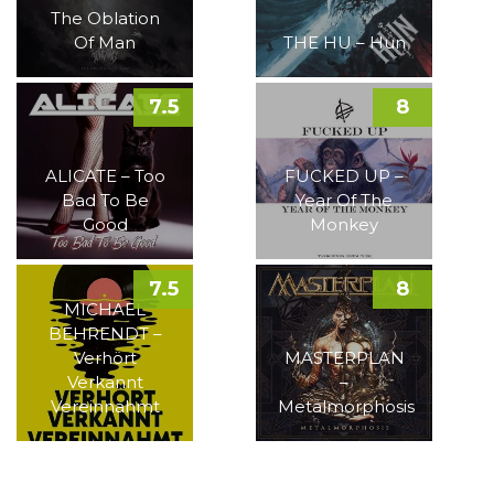
The Oblation
Of Man
THE HU – Hun
7.5
8
ALICATE – Too
FUCKED UP –
Bad To Be
Year Of The
Good
Monkey
7.5
8
MICHAEL
BEHRENDT –
Verhört
MASTERPLAN
Verkannt
–
Vereinnahmt
Metalmorphosis