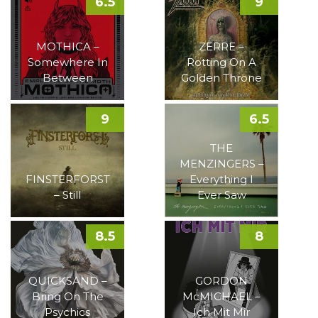
6.5
9
MOTHICA –
ZERRE –
Somewhere In
Rotting On A
Between
Golden Throne
9
6.5
THE
MENZINGERS –
FINSTERFORST
Everything I
– Still
Ever Saw
8.5
8
QUICKSAND –
GORDON
Bring On The
McMICHAEL –
Psychics
Ich Mit Mir