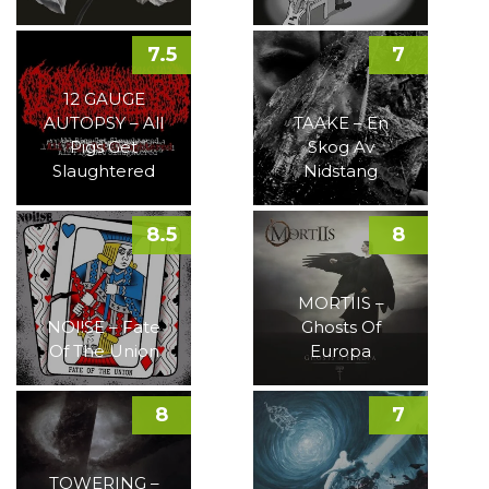
7.5
7
12 GAUGE
AUTOPSY – All
TAAKE – En
Pigs Get
Skog Av
Slaughtered
Nidstang
8.5
8
MORTIIS –
NOI!SE – Fate
Ghosts Of
Of The Union
Europa
8
7
TOWERING –