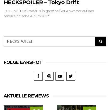
HECKSPOILER – Tokyo Drift
HC Punk | Punkrock)- "Ein ganz heißer Anwärter auf das
österreichische Album 2022"
FOLGE EARSHOT
AKTUELLE REVIEWS