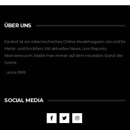
ÜBER UNS
Earshot ist ein österreichisches Online-Musikmagazin von und für
Metal- und Rockfans. Mit aktuellen News, Live-Reports,
Interviews uvm. bleibt man immer auf dem neuesten Stand der
Szene.
…since 1999
SOCIAL MEDIA