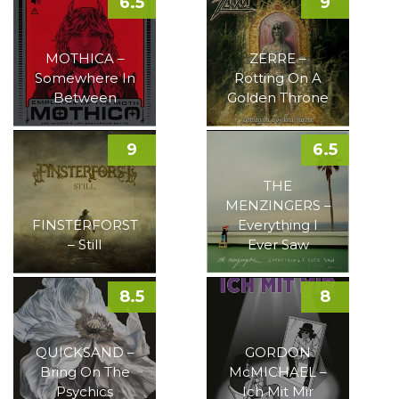
6.5
9
MOTHICA –
ZERRE –
Somewhere In
Rotting On A
Between
Golden Throne
9
6.5
THE
MENZINGERS –
FINSTERFORST
Everything I
– Still
Ever Saw
8.5
8
QUICKSAND –
GORDON
Bring On The
McMICHAEL –
Psychics
Ich Mit Mir