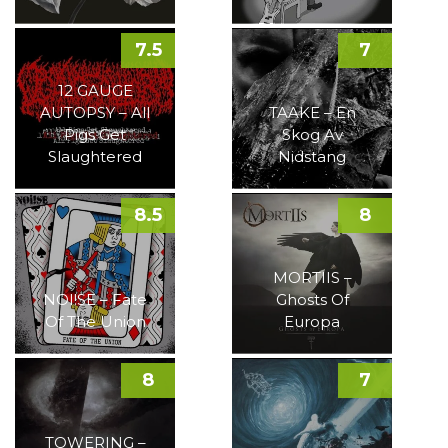
7.5
7
12 GAUGE
AUTOPSY – All
TAAKE – En
Pigs Get
Skog Av
Slaughtered
Nidstang
8.5
8
MORTIIS –
NOI!SE – Fate
Ghosts Of
Of The Union
Europa
8
7
TOWERING –