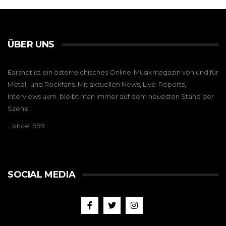
ÜBER UNS
Earshot ist ein österreichisches Online-Musikmagazin von und für
Metal- und Rockfans. Mit aktuellen News, Live-Reports,
Interviews uvm. bleibt man immer auf dem neuesten Stand der
Szene.
…since 1999
SOCIAL MEDIA