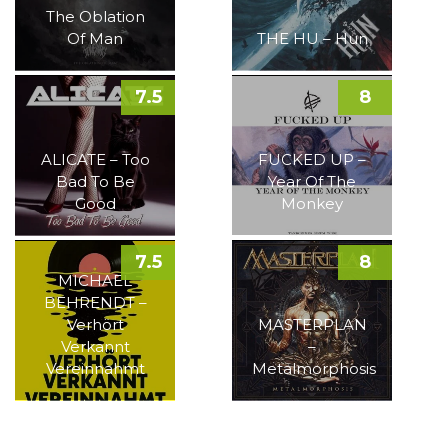
The Oblation
Of Man
THE HU – Hun
7.5
8
ALICATE – Too
FUCKED UP –
Bad To Be
Year Of The
Good
Monkey
7.5
8
MICHAEL
BEHRENDT –
Verhört
MASTERPLAN
Verkannt
–
Vereinnahmt
Metalmorphosis