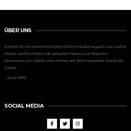
ÜBER UNS
Earshot ist ein österreichisches Online-Musikmagazin von und für
Metal- und Rockfans. Mit aktuellen News, Live-Reports,
Interviews uvm. bleibt man immer auf dem neuesten Stand der
Szene.
…since 1999
SOCIAL MEDIA