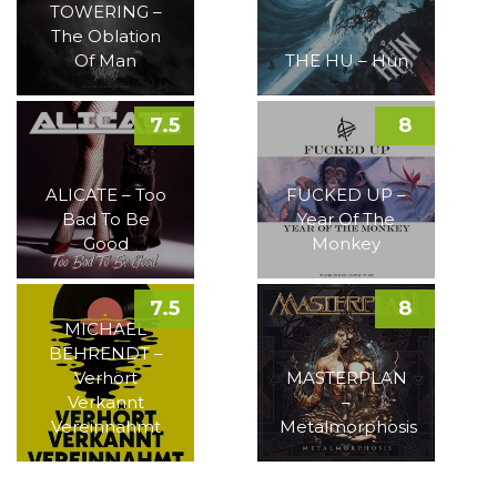
TOWERING –
The Oblation
Of Man
THE HU – Hun
7.5
8
ALICATE – Too
FUCKED UP –
Bad To Be
Year Of The
Good
Monkey
7.5
8
MICHAEL
BEHRENDT –
Verhört
MASTERPLAN
Verkannt
–
Vereinnahmt
Metalmorphosis