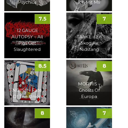
Psychics
Ich Mit Mir
7.5
7
12 GAUGE
AUTOPSY – All
TAAKE – En
Pigs Get
Skog Av
Slaughtered
Nidstang
8.5
8
MORTIIS –
NOI!SE – Fate
Ghosts Of
Of The Union
Europa
8
7