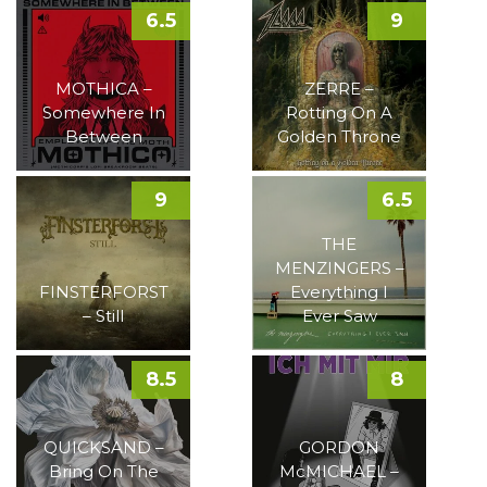
6.5
9
MOTHICA –
ZERRE –
Somewhere In
Rotting On A
Between
Golden Throne
9
6.5
THE
MENZINGERS –
FINSTERFORST
Everything I
– Still
Ever Saw
8.5
8
QUICKSAND –
GORDON
Bring On The
McMICHAEL –