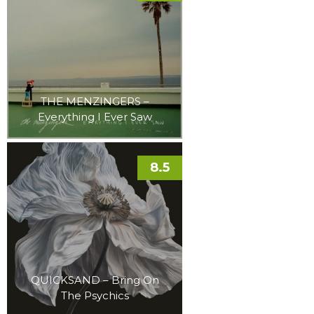
THE MENZINGERS –
Everything I Ever Saw
8.5
QUICKSAND – Bring On
The Psychics