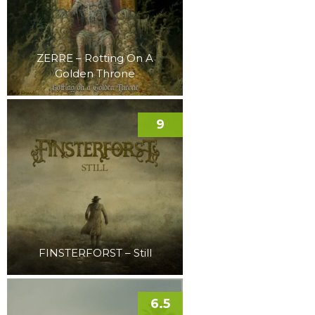
ZERRE – Rotting On A
Golden Throne
9
FINSTERFORST – Still
6.5