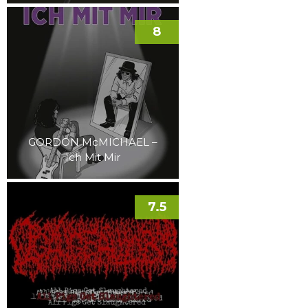
8
GORDON McMICHAEL –
Ich Mit Mir
7.5