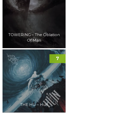
TOWERING – The Oblation
Of Man
7
THE HU – Hun