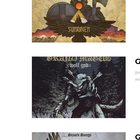
G
(H
wö
G