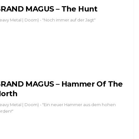
RAND MAGUS – The Hunt
eavy Metal | Doom) - "Noch immer auf der Jagt"
RAND MAGUS – Hammer Of The
orth
eavy Metal | Doom) - "Ein neuer Hammer aus dem hohen
rden!"