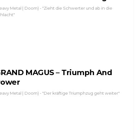
eavy Metal | Doom) - "Zieht die Schwerter und ab in die
hlacht"
RAND MAGUS – Triumph And
ower
eavy Metal | Doom) - "Der kräftige Triumphzug geht weiter"