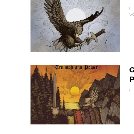
(H
Sc
G
P
(H