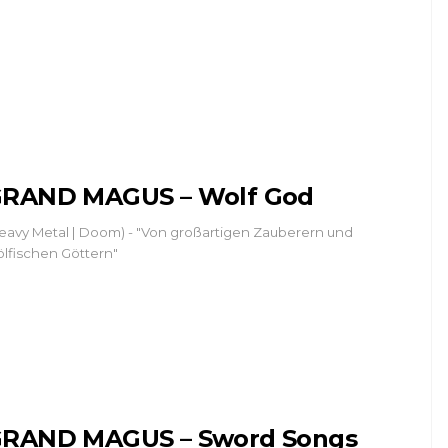
RAND MAGUS – Wolf God
eavy Metal | Doom) - "Von großartigen Zauberern und
lfischen Göttern"
RAND MAGUS – Sword Songs