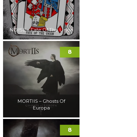
NOI!SE – Fate Of The Union
8
MORTIIS – Ghosts Of
Europa
8