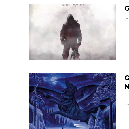
G
(H
G
N
(H
No