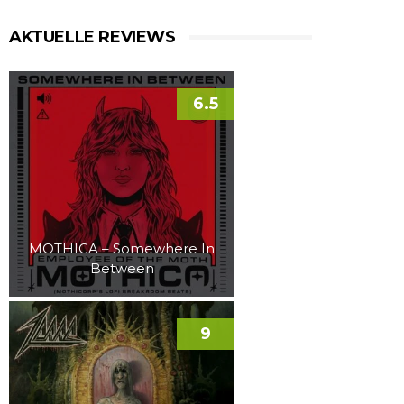
AKTUELLE REVIEWS
6.5
MOTHICA – Somewhere In
Between
9