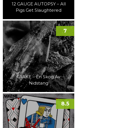
12 GAUGE AUTOPSY – All
Pigs Get Slaughtered
7
TAAKE – En Skog Av
Nidstang
8.5