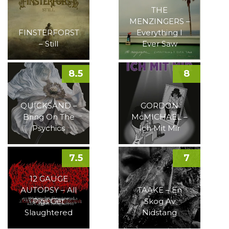
THE
MENZINGERS –
FINSTERFORST
Everything I
– Still
Ever Saw
8.5
8
QUICKSAND –
GORDON
Bring On The
McMICHAEL –
Psychics
Ich Mit Mir
7.5
7
12 GAUGE
AUTOPSY – All
TAAKE – En
Pigs Get
Skog Av
Slaughtered
Nidstang