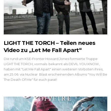
LIGHT THE TORCH – Teilen neues
Video zu „Let Me Fall Apart“
Die rund um KSE-Fronter Howard Jones formierte Truppe
LIGHT THE TORCH, vormals bekannt als DEVIL YOU KNOW,
haben mit "Let Me Fall Apart" einen weiteren Vorboten ihres,
am 25.06. via Nuclear Blast erscheinenden Albums "You Will Be
The Death Of Me" für euch parat!