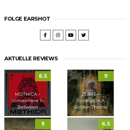
FOLGE EARSHOT
AKTUELLE REVIEWS
6.5
9
MOTHICA –
ZERRE –
Somewhere In
Rotting On A
Between
Golden Throne
9
6.5