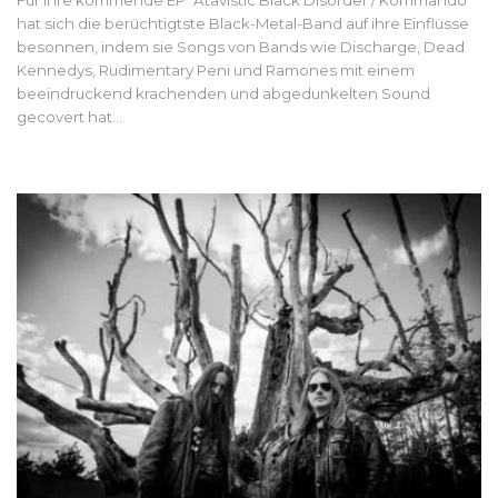
hat sich die berüchtigtste Black-Metal-Band auf ihre Einflüsse
besonnen, indem sie Songs von Bands wie Discharge, Dead
Kennedys, Rudimentary Peni und Ramones mit einem
beeindruckend krachenden und abgedunkelten Sound
gecovert hat...