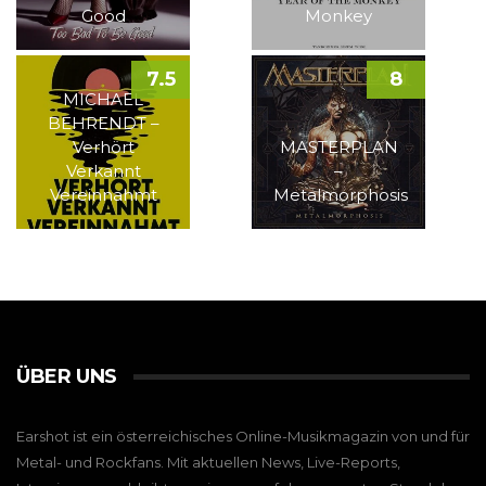
Good
Monkey
7.5
8
MICHAEL
BEHRENDT –
Verhört
MASTERPLAN
Verkannt
–
Vereinnahmt
Metalmorphosis
ÜBER UNS
Earshot ist ein österreichisches Online-Musikmagazin von und für
Metal- und Rockfans. Mit aktuellen News, Live-Reports,