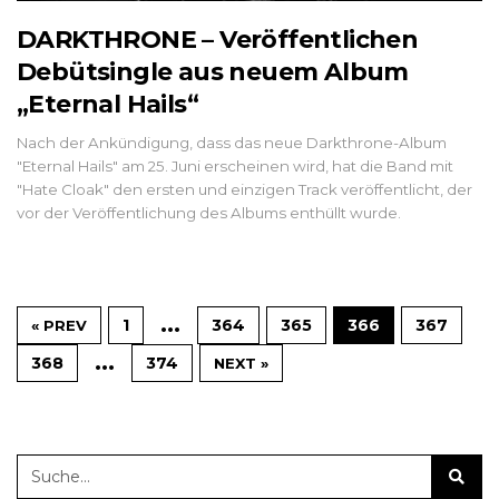
DARKTHRONE – Veröffentlichen
Debütsingle aus neuem Album
„Eternal Hails“
Nach der Ankündigung, dass das neue Darkthrone-Album
"Eternal Hails" am 25. Juni erscheinen wird, hat die Band mit
"Hate Cloak" den ersten und einzigen Track veröffentlicht, der
vor der Veröffentlichung des Albums enthüllt wurde.
…
1
364
365
366
367
« PREV
…
368
374
NEXT »