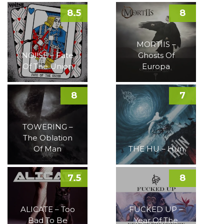
8.5
8
MORTIIS –
NOI!SE – Fate
Ghosts Of
Of The Union
Europa
8
7
TOWERING –
The Oblation
Of Man
THE HU – Hun
7.5
8
ALICATE – Too
FUCKED UP –
Bad To Be
Year Of The