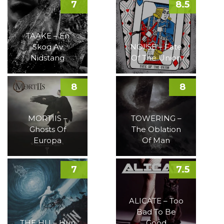
7
8.5
TAAKE – En
Skog Av
NOI!SE – Fate
Nidstang
Of The Union
8
8
MORTIIS –
TOWERING –
Ghosts Of
The Oblation
Europa
Of Man
7
7.5
ALICATE – Too
Bad To Be
THE HU – Hun
Good