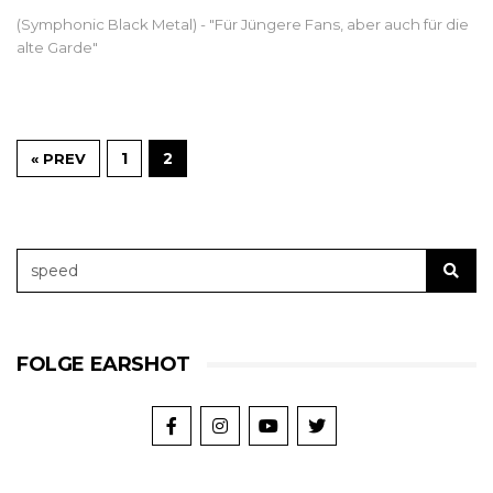
(Symphonic Black Metal) - "Für Jüngere Fans, aber auch für die
alte Garde"
1
2
« PREV
FOLGE EARSHOT