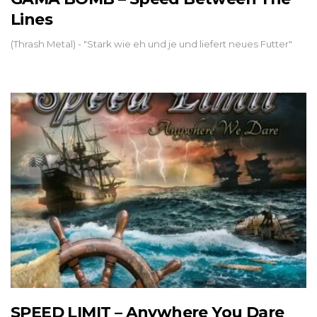
Lines
(Thrash Metal) - "Stark wie eh und je und liefert neues Futter"
SPEED LIMIT – Anywhere You Dare