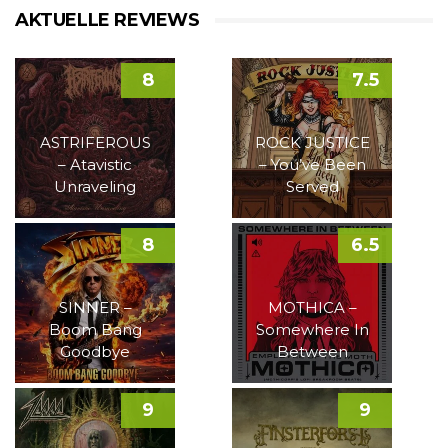
AKTUELLE REVIEWS
8
7.5
ASTRIFEROUS
ROCK JUSTICE
– Atavistic
– You’ve Been
Unraveling
Served
8
6.5
SINNER –
MOTHICA –
Boom Bang
Somewhere In
Goodbye
Between
9
9