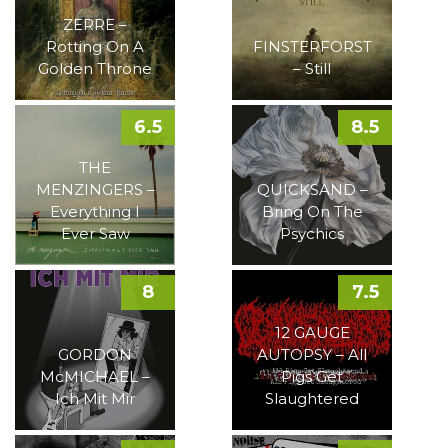
ZERRE –
Rotting On A
FINSTERFORST
Golden Throne
– Still
6.5
8.5
THE
MENZINGERS –
QUICKSAND –
Everything I
Bring On The
Ever Saw
Psychics
8
7.5
12 GAUGE
GORDON
AUTOPSY – All
McMICHAEL –
Pigs Get
Ich Mit Mir
Slaughtered