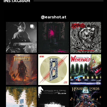
INSTAGRAM
@
earshot.at