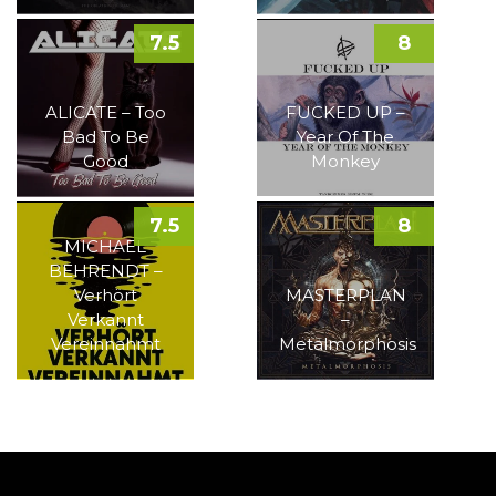
7.5
8
ALICATE – Too
FUCKED UP –
Bad To Be
Year Of The
Good
Monkey
7.5
8
MICHAEL
BEHRENDT –
Verhört
MASTERPLAN
Verkannt
–
Vereinnahmt
Metalmorphosis