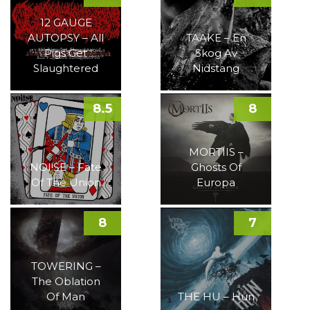
12 GAUGE
AUTOPSY – All
TAAKE – En
Pigs Get
Skog Av
Slaughtered
Nidstang
8.5
8
MORTIIS –
NOI!SE – Fate
Ghosts Of
Of The Union
Europa
8
7
TOWERING –
The Oblation
Of Man
THE HU – Hun