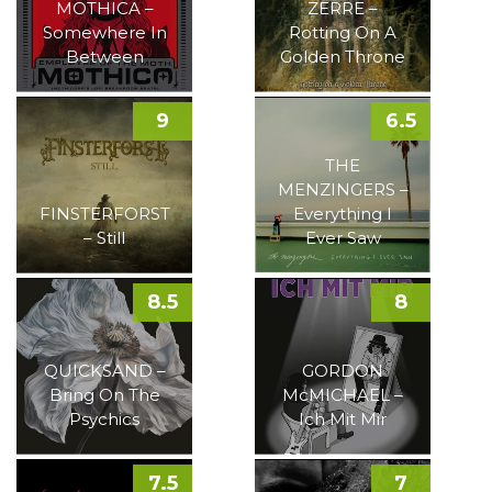
MOTHICA –
ZERRE –
Somewhere In
Rotting On A
Between
Golden Throne
9
6.5
THE
MENZINGERS –
FINSTERFORST
Everything I
– Still
Ever Saw
8.5
8
QUICKSAND –
GORDON
Bring On The
McMICHAEL –
Psychics
Ich Mit Mir
7.5
7