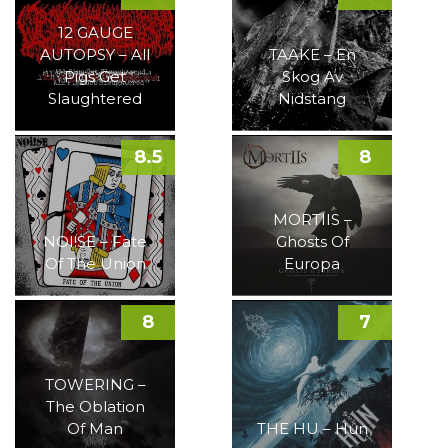
12 GAUGE
AUTOPSY – All
TAAKE – En
Pigs Get
Skog Av
Slaughtered
Nidstang
8.5
8
MORTIIS –
NOI!SE – Fate
Ghosts Of
Of The Union
Europa
8
7
TOWERING –
The Oblation
Of Man
THE HU – Hun