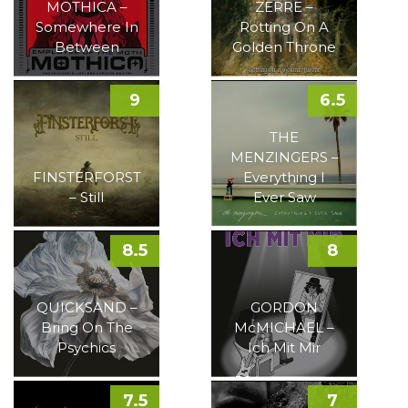
MOTHICA –
ZERRE –
Somewhere In
Rotting On A
Between
Golden Throne
9
6.5
THE
MENZINGERS –
FINSTERFORST
Everything I
– Still
Ever Saw
8.5
8
QUICKSAND –
GORDON
Bring On The
McMICHAEL –
Psychics
Ich Mit Mir
7.5
7