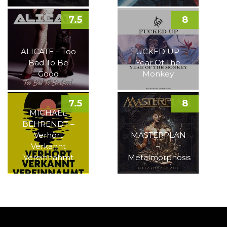
7.5
8
ALICATE – Too
FUCKED UP –
Bad To Be
Year Of The
Good
Monkey
7.5
8
MICHAEL
BEHRENDT –
Verhört
MASTERPLAN
Verkannt
–
Vereinnahmt
Metalmorphosis