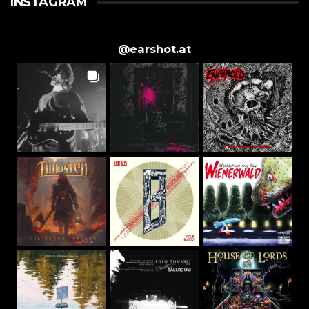
INSTAGRAM
@
earshot.at