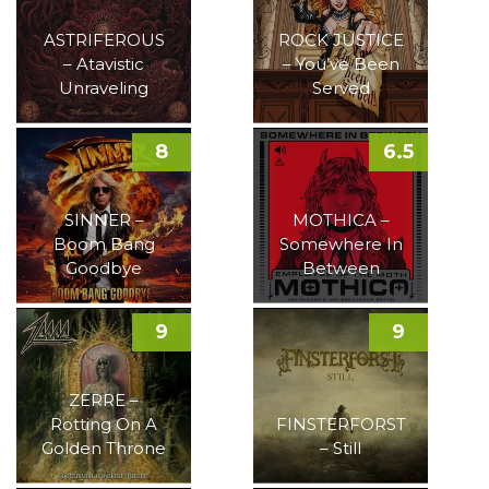
ASTRIFEROUS
ROCK JUSTICE
– Atavistic
– You’ve Been
Unraveling
Served
8
6.5
SINNER –
MOTHICA –
Boom Bang
Somewhere In
Goodbye
Between
9
9
ZERRE –
Rotting On A
FINSTERFORST
Golden Throne
– Still