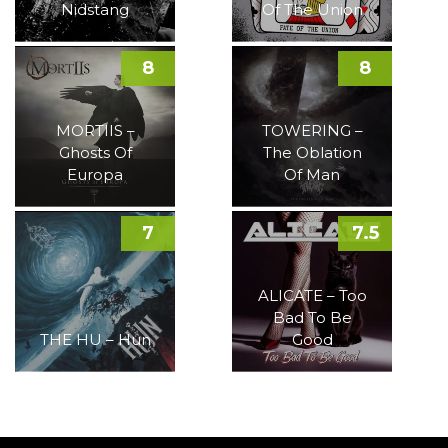
Nidstang
Of The Union
8
8
MORTIIS –
TOWERING –
Ghosts Of
The Oblation
Europa
Of Man
7
7.5
ALICATE – Too
Bad To Be
THE HU – Hun
Good