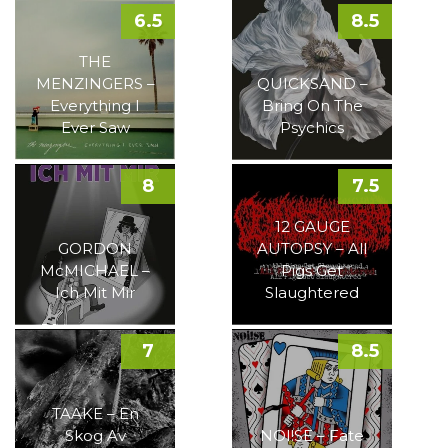
6.5
8.5
THE
MENZINGERS –
QUICKSAND –
Everything I
Bring On The
Ever Saw
Psychics
8
7.5
12 GAUGE
GORDON
AUTOPSY – All
McMICHAEL –
Pigs Get
Ich Mit Mir
Slaughtered
7
8.5
TAAKE – En
Skog Av
NOI!SE – Fate