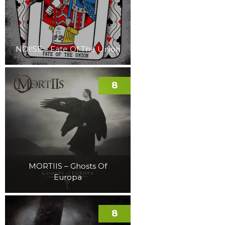
NOI!SE – Fate Of The Union
8
MORTIIS – Ghosts Of
Europa
8