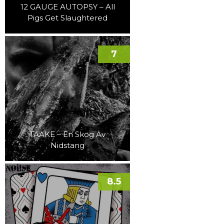
12 GAUGE AUTOPSY – All
Pigs Get Slaughtered
7
TAAKE – En Skog Av
Nidstang
8.5