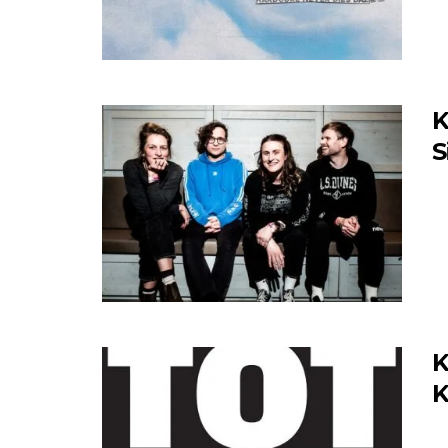
K
S
K
K