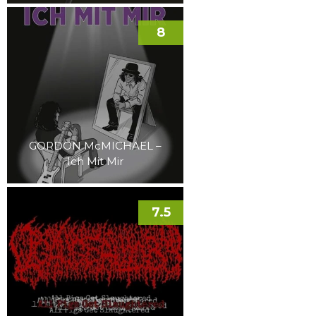
8
GORDON McMICHAEL –
Ich Mit Mir
7.5