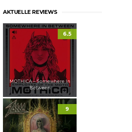
AKTUELLE REVIEWS
6.5
MOTHICA – Somewhere In
Between
9