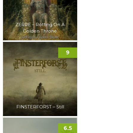
ZERRE – Rotting On A
Golden Throne
9
FINSTERFORST – Still
6.5