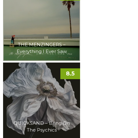
THE MENZINGERS –
Everything I Ever Saw
8.5
QUICKSAND – Bring On
The Psychics