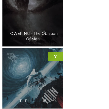
TOWERING – The Oblation
Of Man
7
THE HU – Hun