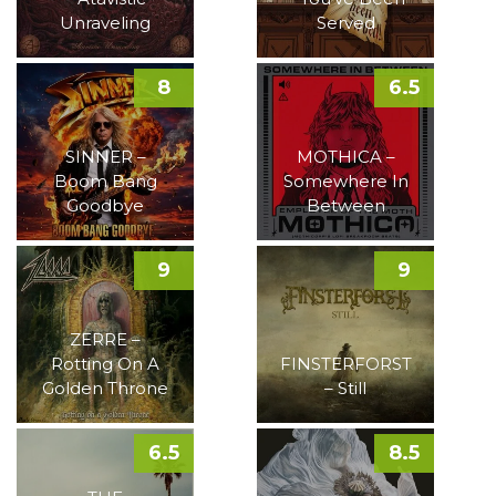
Unraveling
Served
8
6.5
SINNER –
MOTHICA –
Boom Bang
Somewhere In
Goodbye
Between
9
9
ZERRE –
Rotting On A
FINSTERFORST
Golden Throne
– Still
6.5
8.5