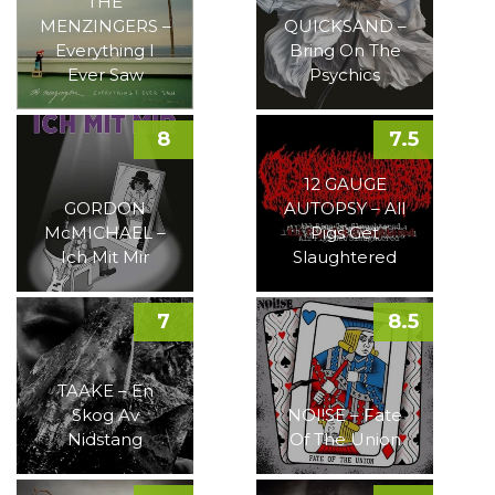
THE
MENZINGERS –
QUICKSAND –
Everything I
Bring On The
Ever Saw
Psychics
8
7.5
12 GAUGE
GORDON
AUTOPSY – All
McMICHAEL –
Pigs Get
Ich Mit Mir
Slaughtered
7
8.5
TAAKE – En
Skog Av
NOI!SE – Fate
Nidstang
Of The Union