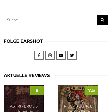
FOLGE EARSHOT
AKTUELLE REVIEWS
8
7.5
ASTRIFEROUS
ROCK JUSTICE
– Atavistic
– You’ve Been