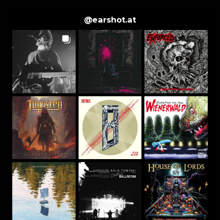
@
earshot.at