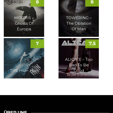
8
8
MORTIIS –
TOWERING –
Ghosts Of
The Oblation
Europa
Of Man
7
7.5
ALICATE – Too
Bad To Be
THE HU – Hun
Good
ÜBER UNS