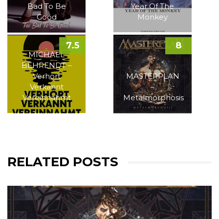
Bad To Be
Year Of The
Good
Monkey
7.5
8
MICHAEL
BEHRENDT –
Verhört
MASTERPLAN
Verkannt
–
Vereinnahmt
Metalmorphosis
RELATED POSTS