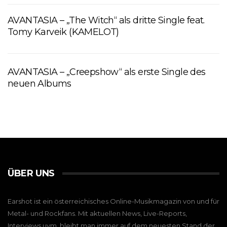
AVANTASIA – „The Witch“ als dritte Single feat.
Tomy Karveik (KAMELOT)
AVANTASIA – „Creepshow“ als erste Single des
neuen Albums
ÜBER UNS
Earshot ist ein österreichisches Online-Musikmagazin von und für
Metal- und Rockfans. Mit aktuellen News, Live-Reports,
Interviews uvm. bleibt man immer auf dem neuesten Stand der