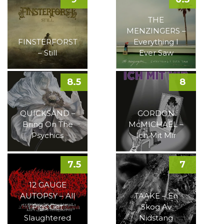
THE
MENZINGERS –
FINSTERFORST
Everything I
– Still
Ever Saw
8.5
8
QUICKSAND –
GORDON
Bring On The
McMICHAEL –
Psychics
Ich Mit Mir
7.5
7
12 GAUGE
AUTOPSY – All
TAAKE – En
Pigs Get
Skog Av
Slaughtered
Nidstang