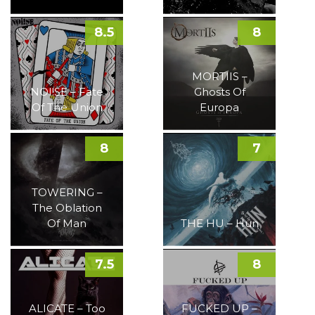
8.5
8
MORTIIS –
NOI!SE – Fate
Ghosts Of
Of The Union
Europa
8
7
TOWERING –
The Oblation
Of Man
THE HU – Hun
7.5
8
ALICATE – Too
FUCKED UP –