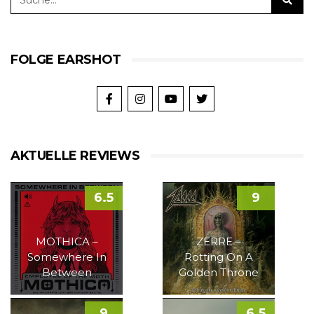
FOLGE EARSHOT
AKTUELLE REVIEWS
6.5
9
MOTHICA –
ZERRE –
Somewhere In
Rotting On A
Between
Golden Throne
9
6.5