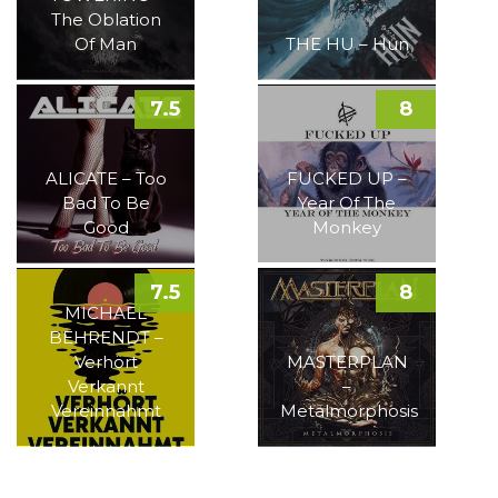
The Oblation
Of Man
THE HU – Hun
7.5
8
ALICATE – Too
FUCKED UP –
Bad To Be
Year Of The
Good
Monkey
7.5
8
MICHAEL
BEHRENDT –
Verhört
MASTERPLAN
Verkannt
–
Vereinnahmt
Metalmorphosis