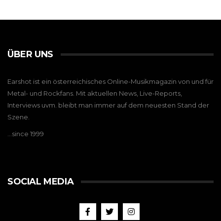
ÜBER UNS
Earshot ist ein österreichisches Online-Musikmagazin von und für
Metal- und Rockfans. Mit aktuellen News, Live-Reports,
Interviews uvm. bleibt man immer auf dem neuesten Stand der
Szene.
…since 1999
SOCIAL MEDIA