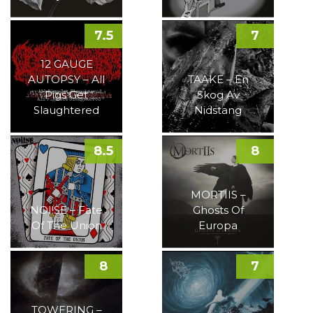
7.5
7
12 GAUGE
AUTOPSY – All
TAAKE – En
Pigs Get
Skog Av
Slaughtered
Nidstang
8.5
8
MORTIIS –
NOI!SE – Fate
Ghosts Of
Of The Union
Europa
8
7
TOWERING –