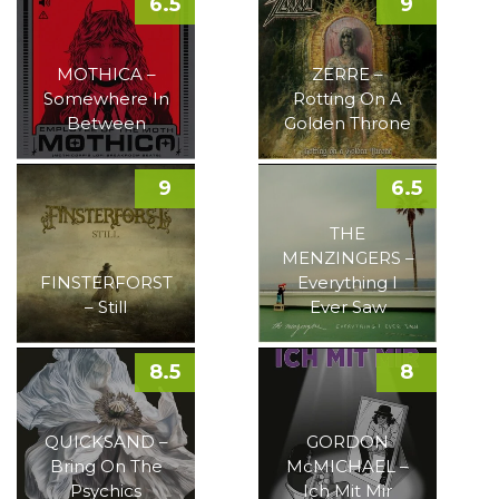
6.5
9
MOTHICA –
ZERRE –
Somewhere In
Rotting On A
Between
Golden Throne
9
6.5
THE
MENZINGERS –
FINSTERFORST
Everything I
– Still
Ever Saw
8.5
8
QUICKSAND –
GORDON
Bring On The
McMICHAEL –
Psychics
Ich Mit Mir