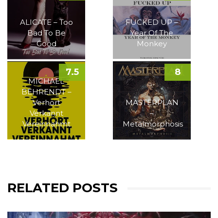
ALICATE – Too
FUCKED UP –
Bad To Be
Year Of The
Good
Monkey
7.5
8
MICHAEL
BEHRENDT –
Verhört
MASTERPLAN
Verkannt
–
Vereinnahmt
Metalmorphosis
RELATED POSTS