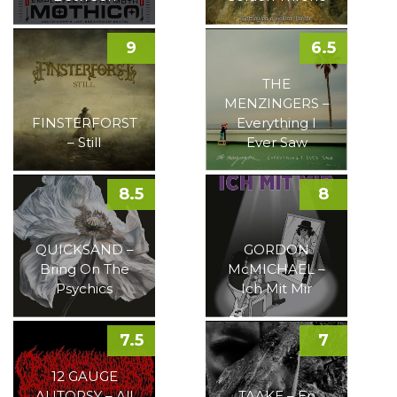
9
6.5
THE
MENZINGERS –
FINSTERFORST
Everything I
– Still
Ever Saw
8.5
8
QUICKSAND –
GORDON
Bring On The
McMICHAEL –
Psychics
Ich Mit Mir
7.5
7
12 GAUGE
AUTOPSY – All
TAAKE – En