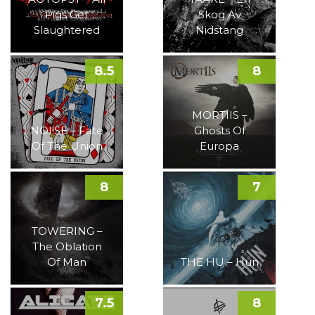
Pigs Get
Skog Av
Slaughtered
Nidstang
8.5
8
MORTIIS –
NOI!SE – Fate
Ghosts Of
Of The Union
Europa
8
7
TOWERING –
The Oblation
Of Man
THE HU – Hun
7.5
8