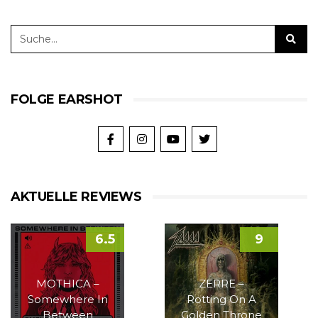
FOLGE EARSHOT
AKTUELLE REVIEWS
6.5
9
MOTHICA –
ZERRE –
Somewhere In
Rotting On A
Between
Golden Throne