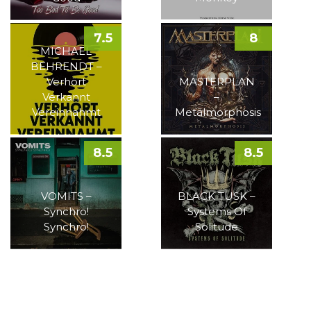
7.5
8
MICHAEL
BEHRENDT –
Verhört
MASTERPLAN
Verkannt
–
Vereinnahmt
Metalmorphosis
8.5
8.5
VOMITS –
BLACK TUSK –
Synchro!
Systems Of
Synchro!
Solitude