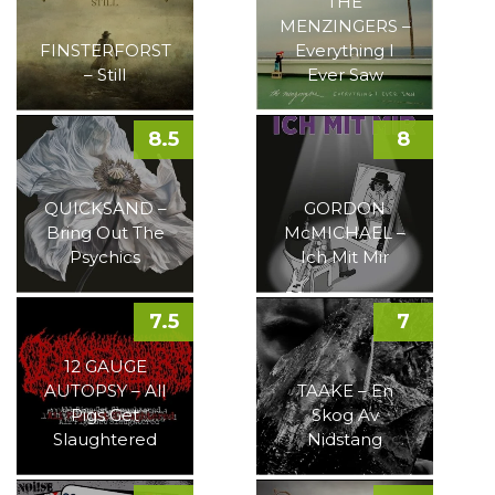
THE
MENZINGERS –
FINSTERFORST
Everything I
– Still
Ever Saw
8.5
8
QUICKSAND –
GORDON
Bring Out The
McMICHAEL –
Psychics
Ich Mit Mir
7.5
7
12 GAUGE
AUTOPSY – All
TAAKE – En
Pigs Get
Skog Av
Slaughtered
Nidstang