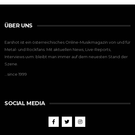
ÜBER UNS
Earshot ist ein österreichisches Online-Musikmagazin von und für
Metal- und Rockfans. Mit aktuellen News, Live-Reports,
Interviews uvm. bleibt man immer auf dem neuesten Stand der
Szene.
…since 1999
SOCIAL MEDIA