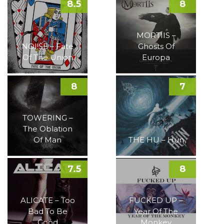
8.5
8
MORTIIS –
NOI!SE – Fate
Ghosts Of
Of The Union
Europa
8
7
TOWERING –
The Oblation
Of Man
THE HU – Hun
7.5
8
ALICATE – Too
FUCKED UP –
Bad To Be
Year Of The
Good
Monkey