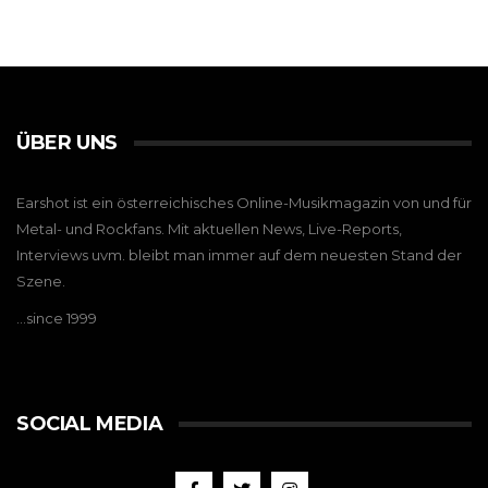
ÜBER UNS
Earshot ist ein österreichisches Online-Musikmagazin von und für
Metal- und Rockfans. Mit aktuellen News, Live-Reports,
Interviews uvm. bleibt man immer auf dem neuesten Stand der
Szene.
…since 1999
SOCIAL MEDIA