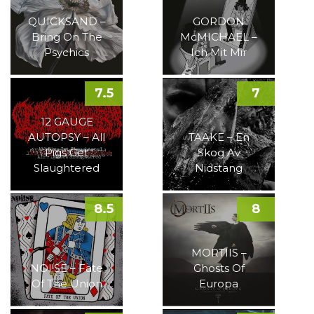
QUICKSAND –
GORDON
Bring On The
McMICHAEL –
Psychics
Ich Mit Mir
7.5
7
12 GAUGE
AUTOPSY – All
TAAKE – En
Pigs Get
Skog Av
Slaughtered
Nidstang
8.5
8
MORTIIS –
NOI!SE – Fate
Ghosts Of
Of The Union
Europa