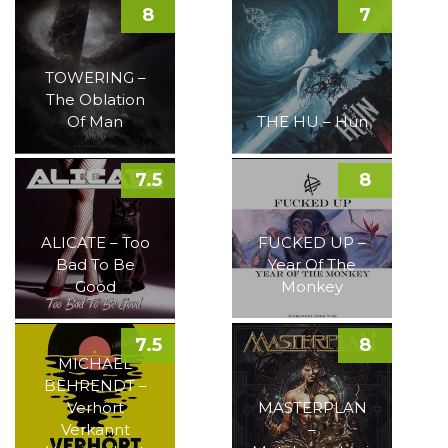
8
7
TOWERING –
The Oblation
Of Man
THE HU – Hun
7.5
8
ALICATE – Too
FUCKED UP –
Bad To Be
Year Of The
Good
Monkey
7.5
8
MICHAEL
BEHRENDT –
Verhört
MASTERPLAN
Verkannt
–