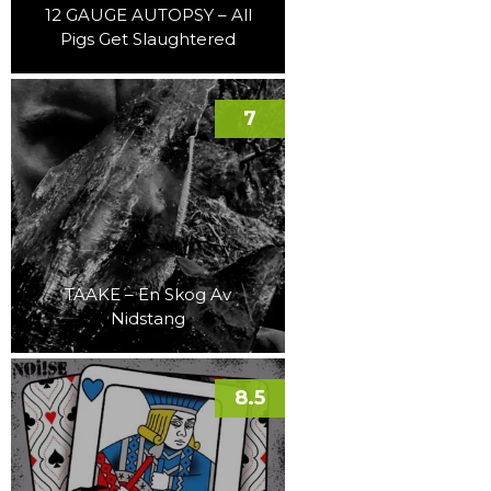
12 GAUGE AUTOPSY – All
Pigs Get Slaughtered
7
TAAKE – En Skog Av
Nidstang
8.5