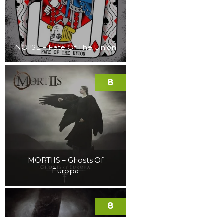
NOI!SE – Fate Of The Union
8
MORTIIS – Ghosts Of
Europa
8