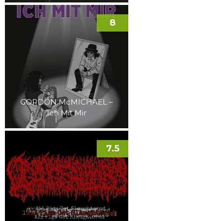
8
GORDON McMICHAEL –
Ich Mit Mir
7.5