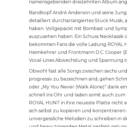
namensgebenden dreizehnten Album an
Bandkopf André Anderson und seine Jungs 
detailliert durcharrangiertes Stück Musik, a
haben. Vollgepackt mit Bombast und Symph
auszusehen haben. Ein Schuss Neoklassik d
bekommen Fans die volle Ladung ROYAL H
Heimkehrer und Frontmann D.C. Cooper (Ex
Vocal-Lines Abwechslung und Spannung in 
Obwohl fast alle Songs zwischen sechs un
progressiv zu bezeichnen sind, gehen Sch
oder „My You Never (Walk Alone)“ dank ei
schnell ins Ohr und laden somit auch zum
ROYAL HUNT in ihre neueste Platte nicht e
sich selbst zu kopieren und konzentrieren 
unvergessliche Melodien zu schreiben in 
und heavy tönenden Metal perfekt gelungen 