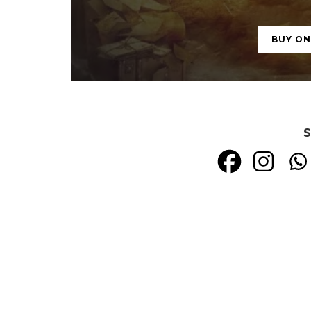
BUY O
S