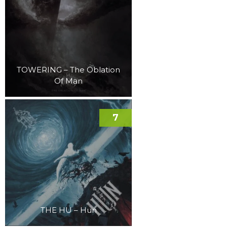
TOWERING – The Oblation
Of Man
7
THE HU – Hun