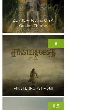
ZERRE – Rotting On A
Golden Throne
9
FINSTERFORST – Still
6.5