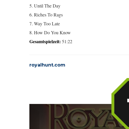
5. Until The Day
6. Riches To Rags
7. Way Too Late
8. How Do You Know
Gesamtspielzeit:
51:22
royalhunt.com