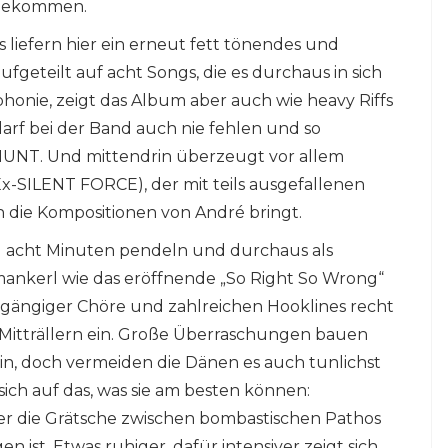
gekommen.
liefern hier ein erneut fett tönendes und
ufgeteilt auf acht Songs, die es durchaus in sich
onie, zeigt das Album aber auch wie heavy Riffs
arf bei der Band auch nie fehlen und so
UNT. Und mittendrin überzeugt vor allem
-SILENT FORCE), der mit teils ausgefallenen
die Kompositionen von André bringt.
d acht Minuten pendeln und durchaus als
mankerl wie das eröffnende „So Right So Wrong“
ngängiger Chöre und zahlreichen Hooklines recht
 Mitträllern ein. Große Überraschungen bauen
in, doch vermeiden die Dänen es auch tunlichst
sich auf das, was sie am besten können:
der die Grätsche zwischen bombastischen Pathos
ist. Etwas ruhiger, dafür intensiver zeigt sich