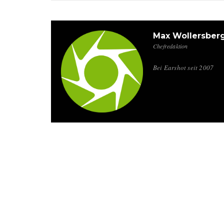
Max Wollersber
Chefredaktion
Bei Earshot seit 2007