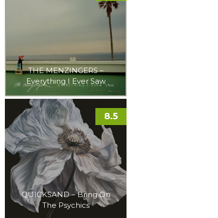
THE MENZINGERS –
Everything I Ever Saw
8.5
QUICKSAND – Bring On
The Psychics