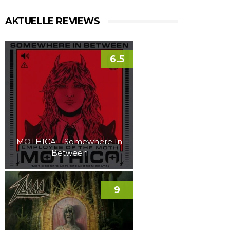
AKTUELLE REVIEWS
6.5
MOTHICA – Somewhere In
Between
9