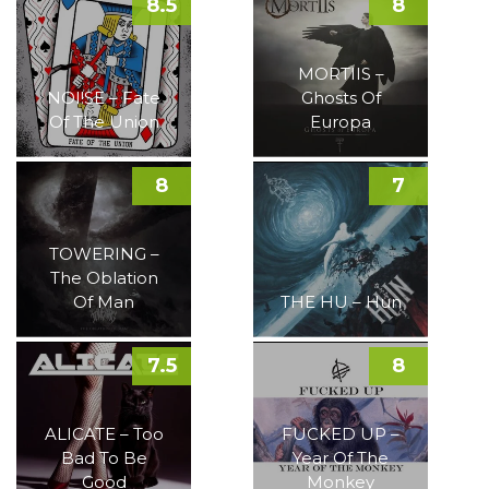
8.5
8
MORTIIS –
NOI!SE – Fate
Ghosts Of
Of The Union
Europa
8
7
TOWERING –
The Oblation
Of Man
THE HU – Hun
7.5
8
ALICATE – Too
FUCKED UP –
Bad To Be
Year Of The
Good
Monkey