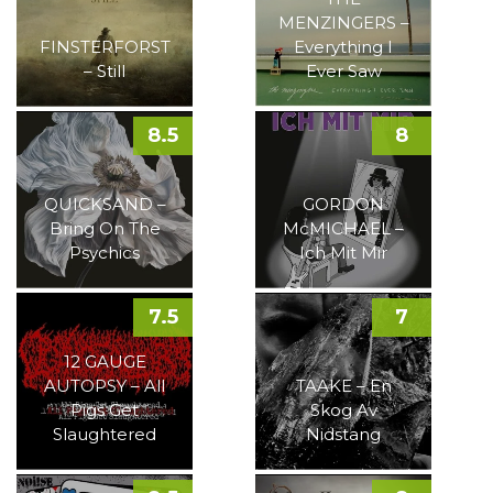
MENZINGERS –
FINSTERFORST
Everything I
– Still
Ever Saw
8.5
8
QUICKSAND –
GORDON
Bring On The
McMICHAEL –
Psychics
Ich Mit Mir
7.5
7
12 GAUGE
AUTOPSY – All
TAAKE – En
Pigs Get
Skog Av
Slaughtered
Nidstang