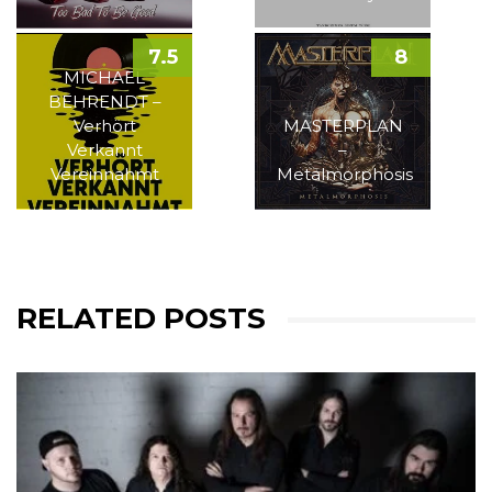
7.5
8
MICHAEL
BEHRENDT –
Verhört
MASTERPLAN
Verkannt
–
Vereinnahmt
Metalmorphosis
RELATED POSTS