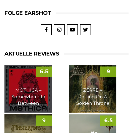
FOLGE EARSHOT
AKTUELLE REVIEWS
6.5
9
MOTHICA –
ZERRE –
Somewhere In
Rotting On A
Between
Golden Throne
9
6.5
THE