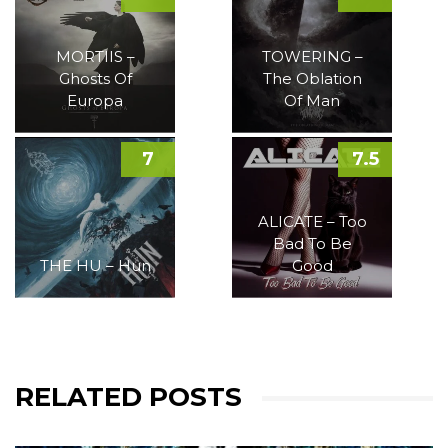
MORTIIS –
TOWERING –
Ghosts Of
The Oblation
Europa
Of Man
7
7.5
ALICATE – Too
Bad To Be
THE HU – Hun
Good
RELATED POSTS