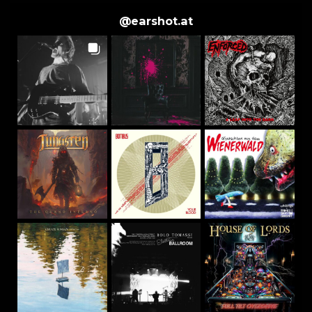
@
earshot.at