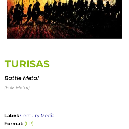
TURISAS
Battle Metal
(Folk Metal)
Label:
Century Media
Format:
(LP)