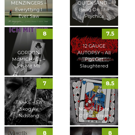
MENZINGERS –
QUICKSAND –
Everything I
Bring On The
Ever Saw
Psychics
8
7.5
12 GAUGE
GORDON
AUTOPSY – All
McMICHAEL –
Pigs Get
Ich Mit Mir
Slaughtered
7
8.5
TAAKE – En
Skog Av
NOI!SE – Fate
Nidstang
Of The Union
8
8