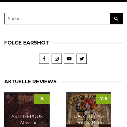
FOLGE EARSHOT
AKTUELLE REVIEWS
8
7.5
ASTRIFEROUS
ROCK JUSTICE
– Atavistic
– You’ve Been