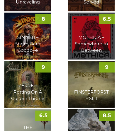
Unraveling
Served
8
6.5
SINNER –
MOTHICA –
Boom Bang
Somewhere In
Goodbye
Between
9
9
ZERRE –
Rotting On A
FINSTERFORST
Golden Throne
– Still
6.5
8.5
THE